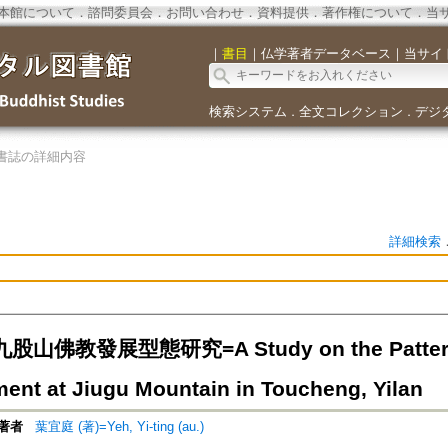
本館について
．
諮問委員会
．
お問い合わせ
．
資料提供
．
著作権について
．
当
｜
書目
｜
仏学著者データベース
｜
当サイ
検索システム
全文コレクション
デジ
．
．
書誌の詳細内容
詳細検索
山佛教發展型態研究=A Study on the Patterns
ent at Jiugu Mountain in Toucheng, Yilan
著者
葉宜庭 (著)=Yeh, Yi-ting (au.)