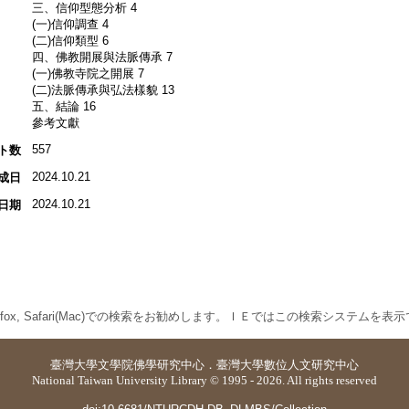
三、信仰型態分析 4
(一)信仰調查 4
(二)信仰類型 6
四、佛教開展與法脈傳承 7
(一)佛教寺院之開展 7
(二)法脈傳承與弘法樣貌 13
五、結論 16
參考文獻
557
ト数
2024.10.21
成日
2024.10.21
日期
 Firefox, Safari(Mac)での検索をお勧めします。ＩＥではこの検索システムを
臺灣大學
文學院佛學研究中心
．
臺灣大學數位人文研究中心
National Taiwan University Library © 1995 - 2026. All rights reserved