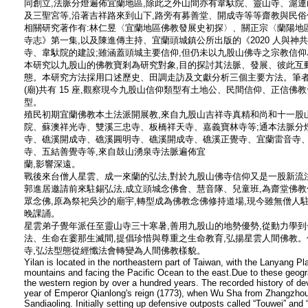
同創立,法脈分燈遍佈宜蘭地區,除此之外山間亦有韋馱院、靈山寺、滬
及三聖宮等,沿著吉祥路來到山下,路旁有募善堂、開成寺等等齋教與民
相關研究著作有:林仁昱〈宜蘭地區佛教發展史初探〉、關正宗〈蘭陽地
寺志》第一集,以及陳進傳主持、宜蘭頭城鎮公所出版的《2020 人與神
寺、韋馱院的建設;雖涵蓋頭城主要信仰,但仍未以九股山佛寺之宗教信仰
本研究以九股山的佛教寶剎為研究對象,目的探討其法脈、發展、彼此互
態。本研究方法採用口述歷史、田調走訪及文獻分析三個主要方法。筆者於 20
(廟)共有 15 座,觀察現今九股山信仰類型有土地公、民間信仰、正信
型。
殖民初期宜蘭佛教本土法派開展教,來自九股山吉祥寺真精和尚和十一股
院、蘇澳祥光寺、雙溪三忠寺、板橋祥天寺、嘉義寶林寺等;通本法脈分
寺、礁溪開成寺、礁溪圓明寺、礁溪開成寺、礁溪正覺寺、宜蘭雷音寺
寺、五結善覺寺等,來自鼓山湧泉寺法脈遍佈宜
蘭,影響深遠。
戰後來台僧人星雲、成一來蘭的弘法,對於九股山佛寺信仰又是一股新流注
郭進居邀請前來駐錫弘法,成立頭城念佛會、慧音隊、兒童班,為齋堂佛教
眾念佛,原為祭祀吳沙的廟宇,轉型成為佛教念佛修持道場,現今雖無僧人
晚課誦。
星雲弟子覺年派任至靈山寺三十寒暑,善用九股山的地勢優勢,從動力學到
法、生命在霎那生滅間,提倡珍惜與尊重之生命教育,弘揚星雲人間佛教
寺,弘法型態從經懺法會轉變為人間佛教樣貌。
Yilan is located in the northeastern part of Taiwan, with the Lanyang Pl
mountains and facing the Pacific Ocean to the east.Due to these geogr
the western region by over a hundred years. The recorded history of d
year of Emperor Qianlong's reign (1773), when Wu Sha from Zhangzhou 
Sandiaoling. Initially setting up defensive outposts called “Touwei” and