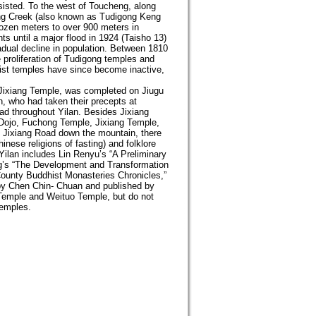
isted. To the west of Toucheng, along
eng Creek (also known as Tudigong Keng
ozen meters to over 900 meters in
ts until a major flood in 1924 (Taisho 13)
radual decline in population. Between 1810
he proliferation of Tudigong temples and
ist temples have since become inactive,
a, Jixiang Temple, was completed on Jiugu
, who had taken their precepts at
d throughout Yilan. Besides Jixiang
Dojo, Fuchong Temple, Jixiang Temple,
Jixiang Road down the mountain, there
ese religions of fasting) and folklore
ilan includes Lin Renyu’s “A Preliminary
ng’s “The Development and Transformation
County Buddhist Monasteries Chronicles,”
by Chen Chin- Chuan and published by
Temple and Weituo Temple, but do not
temples.