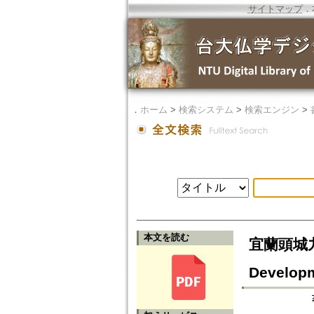
サイトマップ
．
．
ホーム
>
検索システム
>
検索エンジン
>
本文を読む
宜蘭頭城九股
Developm