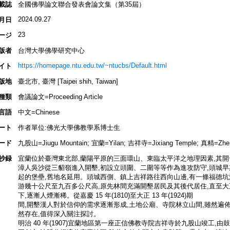
載誌
全國佛學論文聯合發表會論文集（第35屆）
2024.09.27
月日
23
ージ
版者
台灣大學佛學研究中心
https://homepage.ntu.edu.tw/~ntucbs/Default.html
イト
版地
臺北市, 臺灣 [Taipei shih, Taiwan]
種類
會議論文=Proceeding Article
言語
中文=Chinese
ート
作者單位:佛光大學佛教學系博士生
ード
九股山=Jiugu Mountain; 宜蘭=Yilan; 吉祥寺=Jixiang Temple; 真精=Zhe
抄録
宜蘭位於臺灣東北部,蘭陽平原的三面環山、東臨太平洋之地理因素,其開發整整
漳人吳沙從三貂嶺進入開墾,初設立頭圍、二圍等等作為進攻防守,頭城早
起的堡壘,舊地名延用。頭城西側、鎮上吉祥路往西向山邊,有一條福德坑溪
游幾十公尺至九百多公尺高,原先林間充滿開墾居民及其後代居住,直至大正 1
下,逐漸人煙漸稀。從嘉慶 15 年(1810)至大正 13 年(1924)期
間,開墾漢人對於信仰的需求逐漸形成,土地公廟、寺院林立山間,雖然遍
然存在,值得深入關注探討。
明治 40 年(1907)宜蘭地區第一座正信佛教寺院吉祥寺於九股山竣工