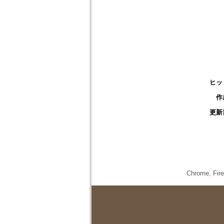
ヒッ
作
更新
Chrome,