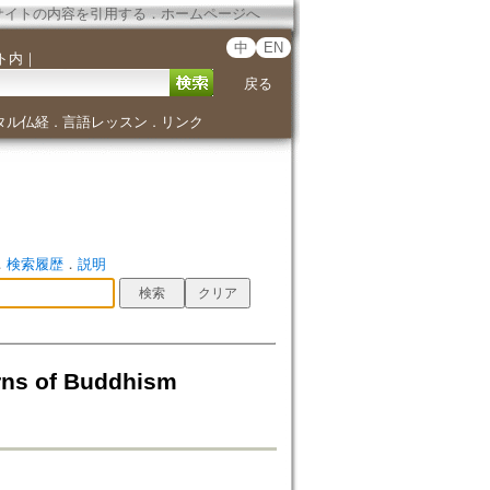
サイトの内容を引用する
．
ホームページへ
中
EN
ト内
｜
戻る
タル仏経
言語レッスン
リンク
．
．
．
検索履歴
．
説明
 of Buddhism