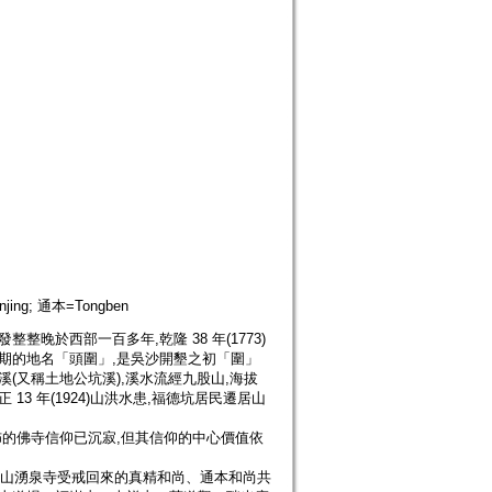
njing; 通本=Tongben
晚於西部一百多年,乾隆 38 年(1773)
期的地名「頭圍」,是吳沙開墾之初「圍」
(又稱土地公坑溪),溪水流經九股山,海拔
3 年(1924)山洪水患,福德坑居民遷居山
佈的佛寺信仰已沉寂,但其信仰的中心價值依
,由鼓山湧泉寺受戒回來的真精和尚、通本和尚共