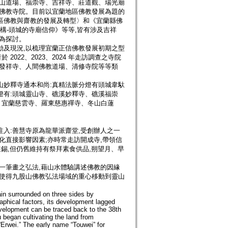
連山道場、福崇寺、吉祥寺、莊道觀、瑞光廟
俗佛教寺院。目前以宜蘭地區佛教發展為題的
區佛教與齋教的發展及轉型〉和《宜蘭縣佛
共構-頭城的寺廟信仰》等等,皆有涉及吉祥
為探討。
動及現況,以梳理宜蘭正信佛教發展初期之型
22、2023、2024 年走訪調查之寺院
佛教發祥寺、人間佛教道場、清修寺院等等類
山妙釋寺通本和尚:真精法脈分燈有頭城韋馱
燈有:頭城靈山寺、礁溪妙釋寺、礁溪福崇
、宜蘭慈雲寺、羅東慈惠禪寺、冬山白蓮
入:善慧寺原為龍華派齋堂,受創辦人之一
化直接影響因素;亦時常走訪開成寺,帶領信
駐錫,但仍舊維持有祭拜素食供品,朔望月、早
一筆畫之弘法,藉山水體驗講述佛教的因緣
。使得九股山佛教弘法場域的重心移動到靈山
ain surrounded on three sides by
aphical factors, its development lagged
evelopment can be traced back to the 38th
began cultivating the land from
 “Erwei.” The early name “Touwei” for