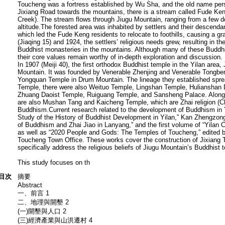
Toucheng was a fortress established by Wu Sha, and the old name pers
Jixiang Road towards the mountains, there is a stream called Fude K
Creek). The stream flows through Jiugu Mountain, ranging from a few d
altitude.The forested area was inhabited by settlers and their descendan
which led the Fude Keng residents to relocate to foothills, causing a g
(Jiaqing 15) and 1924, the settlers’ religious needs grew, resulting in t
Buddhist monasteries in the mountains. Although many of these Buddh
their core values remain worthy of in-depth exploration and discussion.
In 1907 (Meiji 40), the first orthodox Buddhist temple in the Yilan are
Mountain. It was founded by Venerable Zhenjing and Venerable Tongben
Yongquan Temple in Drum Mountain. The lineage they established sprea
Temple, there were also Weituo Temple, Lingshan Temple, Hulianshan 
Zhuang Daoist Temple, Ruiguang Temple, and Sansheng Palace. Along 
are also Mushan Tang and Kaicheng Temple, which are Zhai religion (Chin
Buddhism.Current research related to the development of Buddhism in Y
Study of the History of Buddhist Development in Yilan,” Kan Zhengzo
of Buddhism and Zhai Jiao in Lanyang,” and the first volume of “Yilan 
as well as “2020 People and Gods: The Temples of Toucheng,” edited 
Toucheng Town Office. These works cover the construction of Jixiang 
specifically address the religious beliefs of Jiugu Mountain’s Buddhist 
This study focuses on th
目次
摘要
Abstract
一、前言 1
二、地理與開墾 2
(一)開墾與人口 2
(三)經濟產業與山洪遷村 4