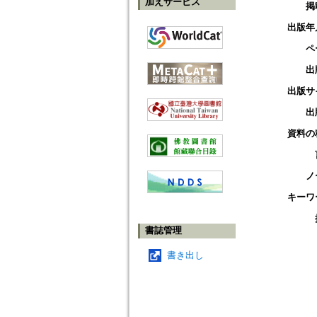
加えサービス
掲
出版年
ペ
出
出版サ
出
資料の
ノ
キーワ
書誌管理
書き出し