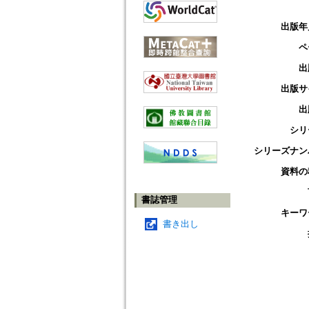
出版年
ペ
出
出版サ
出
シリ
シリーズナン
資料の
書誌管理
キーワ
書き出し