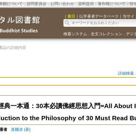
本館について
．
諮問委員会
．
お問い合わせ
．
資料提供
．
著作権について
．
当
｜
書目
｜
仏学著者データベース
｜
当サイ
検索システム
全文コレクション
デジ
．
．
書誌の詳細内容
詳細検索
一本通：30本必讀佛經思想入門=All About Indian
duction to the Philosophy of 30 Must Read B
著者
黃國清 (著)