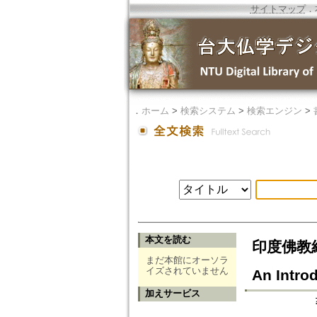
サイトマップ
．
．
ホーム
>
検索システム
>
検索エンジン
>
本文を読む
印度佛教經典
まだ本館にオーソラ
イズされていません
An Intro
加えサービス