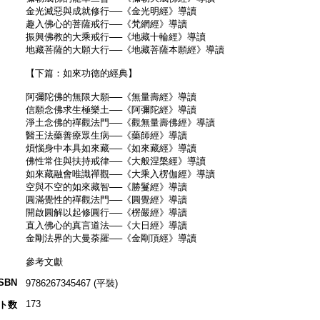
金光滅惡與成就修行──《金光明經》導讀
趣入佛心的菩薩戒行──《梵網經》導讀
振興佛教的大乘戒行──《地藏十輪經》導讀
地藏菩薩的大願大行──《地藏菩薩本願經》導讀
【下篇：如來功德的經典】
阿彌陀佛的無限大願──《無量壽經》導讀
信願念佛求生極樂土──《阿彌陀經》導讀
淨土念佛的禪觀法門──《觀無量壽佛經》導讀
醫王法藥善療眾生病──《藥師經》導讀
煩惱身中本具如來藏──《如來藏經》導讀
佛性常住與扶持戒律──《大般涅槃經》導讀
如來藏融會唯識禪觀──《大乘入楞伽經》導讀
空與不空的如來藏智──《勝鬘經》導讀
圓滿覺性的禪觀法門──《圓覺經》導讀
開啟圓解以起修圓行──《楞嚴經》導讀
直入佛心的真言道法──《大日經》導讀
金剛法界的大曼荼羅──《金剛頂經》導讀
參考文獻
ISBN
9786267345467 (平裝)
173
ト数