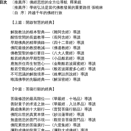
目次
〔推薦序〕佛經思想的全方位導航 釋果鏡
〔推薦序〕學術弘法是當代佛教發展的重要路徑 張曉林
〔自 序〕跨越千年的佛經行旅
【上篇：開啟智慧的經典】
解脫教法的根本聖典──《雜阿含經》導讀
醒悟世間的長篇教導──《長阿含經》導讀
早期佛典的精華摘錄──《四十二章經》導讀
佛陀最後的教授教誡──《佛遺教經》導讀
佛教賢聖的修行要目──《八大人覺經》導讀
般若經典的早期型態──《小品般若經》導讀
應無所住而生智慧心──《金剛般若波羅蜜經》導讀
般若空觀的核心經典──《般若波羅蜜多心經》導讀
不可思議的解脫境界──《維摩詰所說經》導讀
唯識佛學的先驅經典──《解深密經》導讀
【中篇：菩薩行願的經典】
菩薩修證的最高階位──《華嚴經．十地品》導讀
善財童子的求道之旅──《華嚴經．入法界品》導讀
圓成佛果的十大願行──《普賢菩薩行願品》導讀
佛陀出世的真實本懷──《妙法蓮華經》導讀
無盡慈悲的普門示現──〈觀世音菩薩普門品〉導讀
佛陀累世的菩薩廣行──《六度集經》導讀
彌勒成佛的龍華三會──《彌勒大成佛經》導讀