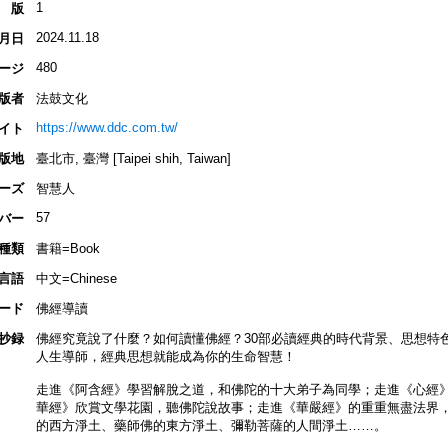
1
版
2024.11.18
月日
480
ージ
版者
法鼓文化
https://www.ddc.com.tw/
イト
版地
臺北市, 臺灣 [Taipei shih, Taiwan]
ーズ
智慧人
57
バー
種類
書籍=Book
言語
中文=Chinese
ード
佛經導讀
抄録
佛經究竟說了什麼？如何讀懂佛經？30部必讀經典的時代背景、思想特
人生導師，經典思想就能成為你的生命智慧！
走進《阿含經》學習解脫之道，和佛陀的十大弟子為同學；走進《心經
華經》欣賞文學花園，聽佛陀說故事；走進《華嚴經》的重重無盡法界
的西方淨土、藥師佛的東方淨土、彌勒菩薩的人間淨土……。