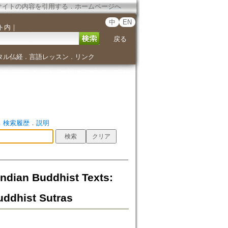
サイトの内容を引用する
．
ホームページへ
中
EN
ト内
｜
戻る
タル仏経
言語レッスン
リンク
．
．
．
検索履歴
．
説明
 Buddhist Texts:
uddhist Sutras