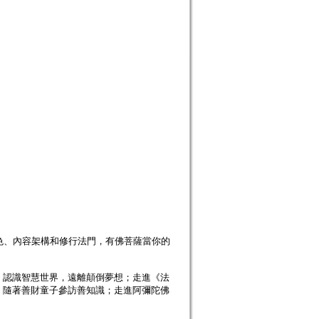
色、內容架構和修行法門，有佛菩薩當你的
》認識智慧世界，遠離顛倒夢想；走進《法
，隨著善財童子參訪善知識；走進阿彌陀佛