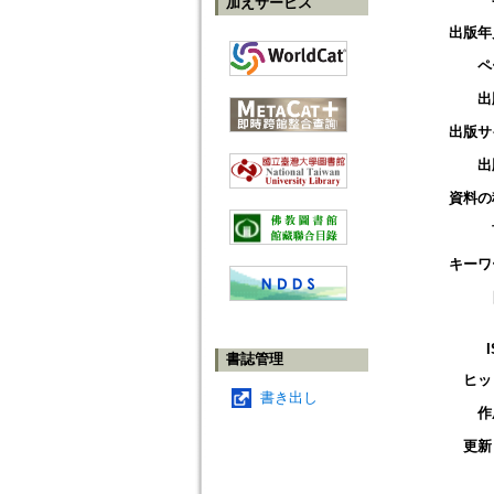
加えサービス
出版年
ペ
出
出版サ
出
資料の
キーワ
書誌管理
ヒッ
書き出し
作
更新