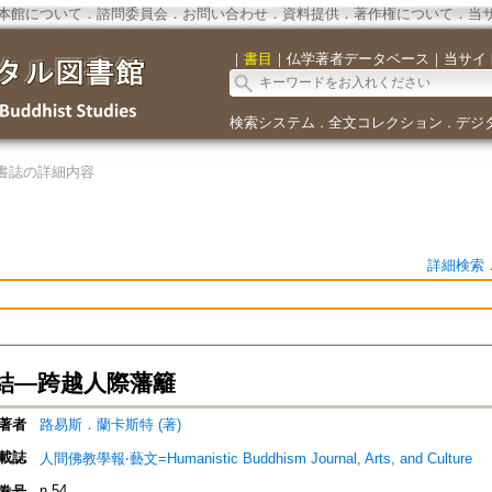
本館について
．
諮問委員会
．
お問い合わせ
．
資料提供
．
著作権について
．
当
｜
書目
｜
仏学著者データベース
｜
当サイ
検索システム
全文コレクション
デジ
．
．
書誌の詳細内容
詳細検索
結—跨越人際藩籬
著者
路易斯．蘭卡斯特 (著)
載誌
人間佛教學報‧藝文=Humanistic Buddhism Journal, Arts, and Culture
n.54
巻号