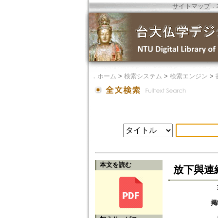
サイトマップ
．
．
ホーム
>
検索システム
>
検索エンジン
>
本文を読む
放下與連
掲