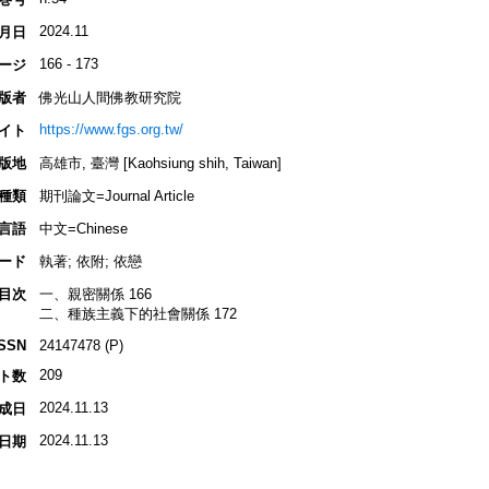
2024.11
月日
166 - 173
ージ
版者
佛光山人間佛教研究院
https://www.fgs.org.tw/
イト
版地
高雄市, 臺灣 [Kaohsiung shih, Taiwan]
種類
期刊論文=Journal Article
言語
中文=Chinese
ード
執著; 依附; 依戀
目次
一、親密關係 166
二、種族主義下的社會關係 172
ISSN
24147478 (P)
209
ト数
2024.11.13
成日
2024.11.13
日期