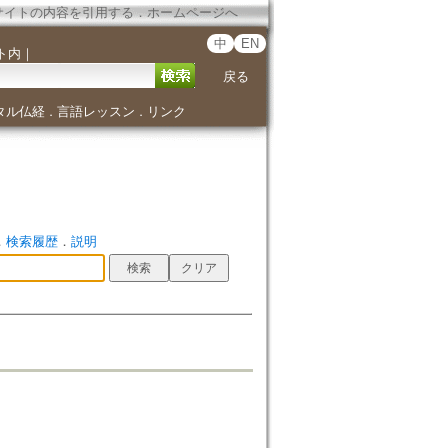
サイトの内容を引用する
．
ホームページへ
中
EN
ト内
｜
戻る
タル仏経
言語レッスン
リンク
．
．
．
検索履歴
．
説明