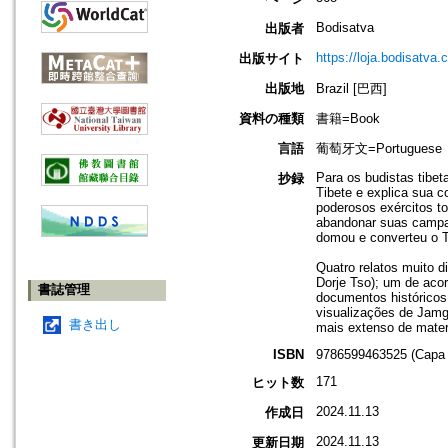
Bodisatva
出版者
https://loja.bodisatva.
出版サイト
出版地
Brazil [巴西]
資料の種類
書籍=Book
言語
葡萄牙文=Portuguese
Para os budistas tibet
抄録
Tibete e explica sua c
poderosos exércitos to
abandonar suas campan
domou e converteu o Ti
Quatro relatos muito d
Dorje Tso); um de acor
書誌管理
documentos históricos
visualizações de Jamgo
書き出し
mais extenso de mater
ISBN
9786599463525 (Capa
171
ヒット数
2024.11.13
作成日
2024.11.13
更新日期