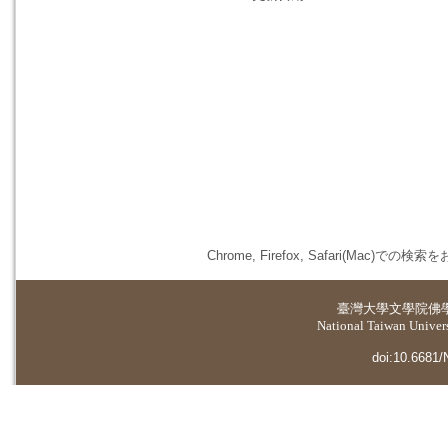
Chrome, Firefox, Safari(
臺灣大學
文學院佛
National Taiwan Universi
doi:10.6681