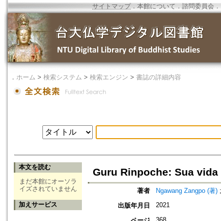
サイトマップ
．
本館について
．
諮問委員会
．
．
ホーム
>
検索システム
>
検索エンジン
>
書誌の詳細内容
本文を読む
Guru Rinpoche: Sua vida
まだ本館にオーソラ
イズされていません
著者
Ngawang Zangpo (著)
加えサービス
2021
出版年月日
368
ページ