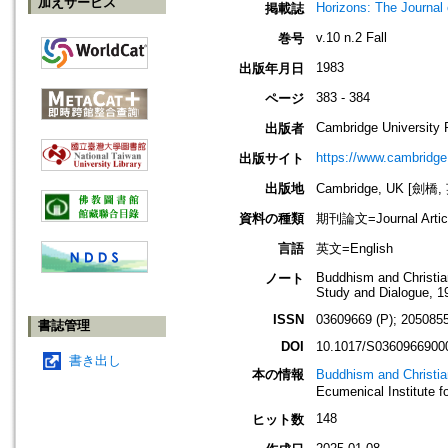
加えサービス
Horizons: The Journal 
掲載誌
v.10 n.2 Fall
巻号
1983
出版年月日
383 - 384
ページ
Cambridge University 
出版者
https://www.cambridge
出版サイト
出版地
Cambridge, UK [劍橋,
資料の種類
期刊論文=Journal Artic
言語
英文=English
Buddhism and Christian
ノート
Study and Dialogue, 19
ISSN
03609669 (P); 2050855
書誌管理
DOI
10.1017/S0360966900
書き出し
本の情報
Buddhism and Christiani
Ecumenical Institute f
148
ヒット数