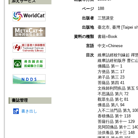
加えサービス
188
ページ
出版者
三慧講堂
出版地
臺北市, 臺灣 [Taipei shi
資料の種類
書籍=Book
言語
中文=Chinese
目次
維摩詰經校刊緣起 禪慧
維摩詰經初版序 曹仁山 
佛國品 第一 1
方便品 第二 17
弟子品 第三 23
菩薩品 第四 41
文殊師利問疾品 第五 5
不思議品 第六 72
觀眾生品 第七 81
書誌管理
佛道品 第八 94
入不二法門品 第九 10
書き出し
香積佛品 第十 118
菩薩行品 第十一 129
見阿閦佛品 第十二 14
法供養品 第十三 148