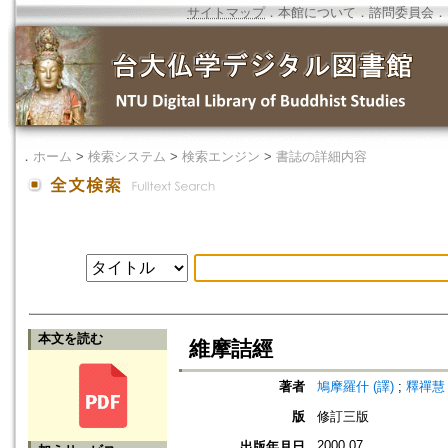
サイトマップ
．
本館について
．
諮問委員会
．
．
ホーム
>
検索システム
>
検索エンジン
>
書誌の詳細内容
本文を読む
維摩詰經
著者
鳩摩羅什 (譯)
;
釋禪慧 
版
修訂三版
2000.07
出版年月日