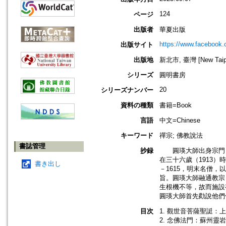
124
ページ
出版者
華夏出版
https://www.facebook
出版サイト
出版地
新北市, 臺灣 [New Taipei
シリーズ
圓明書房
20
シリーズナンバー
資料の種類
書籍=Book
言語
中文=Chinese
キーワード
禪宗; 佛教說法
書誌管理
抄録
圓瑛大師出身宗門，
在三十六歲（1913）
書き出し
－1615，明末名僧
旨。圓瑛大師融通教宗
生根機不等，故而施設
圓瑛大師首先勸說他們
目次
1. 觀世音菩薩聖誔：
2. 念佛法門：蘇州靈