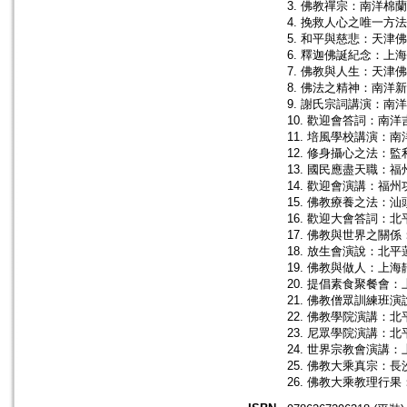
3. 佛教禪宗：南洋棉
4. 挽救人心之唯一方
5. 和平與慈悲：天津
6. 釋迦佛誕紀念：上
7. 佛教與人生：天津
8. 佛法之精神：南洋
9. 謝氏宗詞講演：南
10. 歡迎會答詞：南洋
11. 培風學校講演：
12. 修身攝心之法：
13. 國民應盡天職：
14. 歡迎會演講：福
15. 佛教療養之法：
16. 歡迎大會答詞：
17. 佛教與世界之關
18. 放生會演說：北
19. 佛教與做人：上
20. 提倡素食聚餐會
21. 佛教僧眾訓練班
22. 佛教學院演講：
23. 尼眾學院演講：
24. 世界宗教會演講：
25. 佛教大乘真宗：
26. 佛教大乘教理行