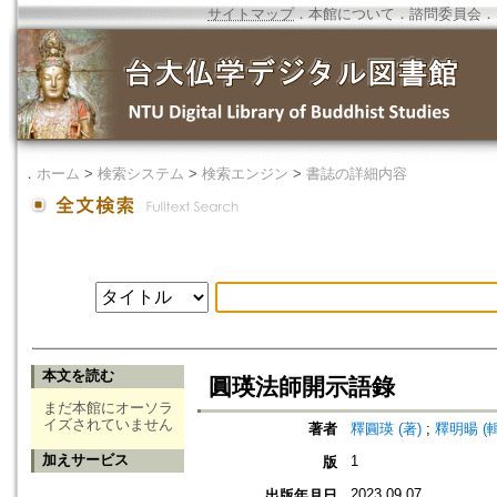
サイトマップ
．
本館について
．
諮問委員会
．
．
ホーム
>
検索システム
>
検索エンジン
>
書誌の詳細内容
本文を読む
圓瑛法師開示語錄
まだ本館にオーソラ
イズされていません
著者
釋圓瑛 (著)
;
釋明暘 (
加えサービス
1
版
2023.09.07
出版年月日