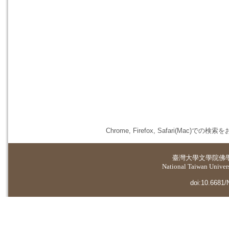
Chrome, Firefox, Safari(
臺灣大學
文學院佛
National Taiwan Universi
doi:10.6681