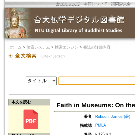
サイトマップ
．
本館について
．
諮問委員会
．
．
ホーム
>
検索システム
>
検索エンジン
>
書誌の詳細内容
本文を読む
Faith in Museums: On the
著者
Robson, James (著)
PMLA
掲載誌
v.125 n.1
巻号