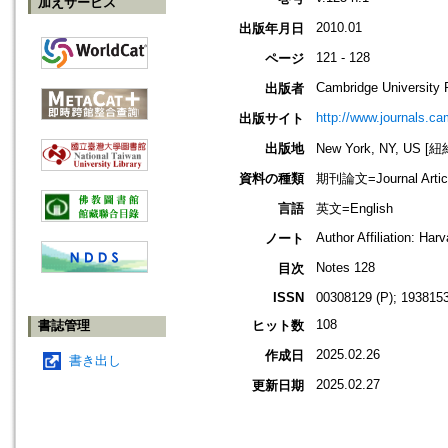
加えサービス
2010.01
出版年月日
121 - 128
ページ
Cambridge University 
出版者
http://www.journals.ca
出版サイト
出版地
New York, NY, US 
資料の種類
期刊論文=Journal Artic
言語
英文=English
Author Affiliation: Har
ノート
Notes 128
目次
ISSN
00308129 (P); 1938153
108
書誌管理
ヒット数
2025.02.26
作成日
書き出し
2025.02.27
更新日期