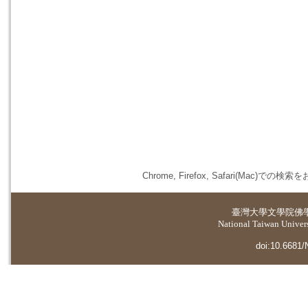
Chrome, Firefox, Safari(
臺灣大學
文學院佛
National Taiwan Universi
doi:10.6681