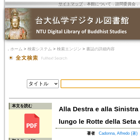
サイトマップ
．
本館について
．
諮問委員会
．
．
ホーム
>
検索システム
>
検索エンジン
>
書誌の詳細内容
本文を読む
Alla Destra e alla Sinistra
lungo le Rotte della Seta 
著者
Cadonna, Alfredo (著)