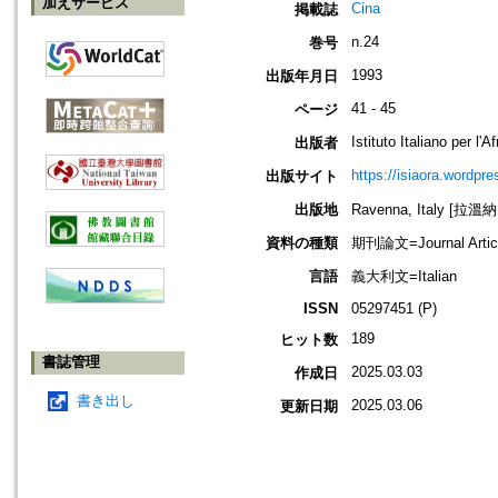
加えサービス
Cina
掲載誌
n.24
巻号
1993
出版年月日
41 - 45
ページ
Istituto Italiano per l'A
出版者
https://isiaora.wordpr
出版サイト
出版地
Ravenna, Italy [拉溫
資料の種類
期刊論文=Journal Artic
言語
義大利文=Italian
ISSN
05297451 (P)
189
ヒット数
書誌管理
2025.03.03
作成日
書き出し
2025.03.06
更新日期