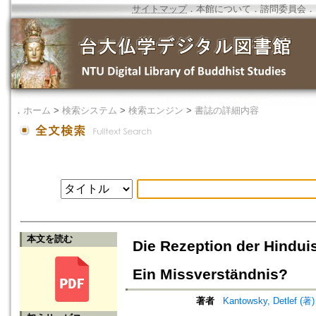
サイトマップ
．
本館について
．
諮問委員会
．
．
ホーム
>
検索システム
>
検索エンジン
>
書誌の詳細内容
本文を読む
Die Rezeption der Hindu
Ein Missverständnis?
著者
Kantowsky, Detlef (著)