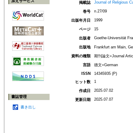
加えサービス
Journal of Religious Cu
掲載誌
n.27/09
巻号
1999
出版年月日
15
ページ
Goethe-Universität Fr
出版者
出版地
Frankfurt am Mai
資料の種類
期刊論文=Journal Artic
言語
德文=German
ISSN
14345935 (P)
1
ヒット数
2025.07.02
作成日
書誌管理
2025.07.07
更新日期
書き出し