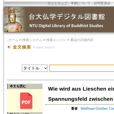
サイトマップ
．
本館について
．
諮問委員会
．
．
ホーム
>
検索システム
>
検索エンジン
>
書誌の詳細内容
本文を読む
Wie wird aus Lieschen ein
Spannungsfeld zwischen I
著者
Weißhaar-Günther, Cor