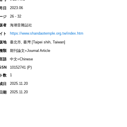
2023.06
月日
26 - 32
ージ
版者
海潮音雜誌社
https://www.shandaotemple.org.tw/index.htm
イト
版地
臺北市, 臺灣 [Taipei shih, Taiwan]
種類
期刊論文=Journal Article
言語
中文=Chinese
SSN
10152741 (P)
1
ト数
2025.11.20
成日
2025.11.20
日期