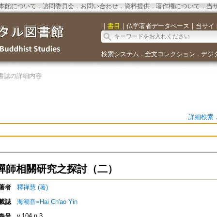
本館について
．
諮問委員会
．
お問い合わせ
．
資料提供
．
著作権について
．
当
｜
書目
｜
仏学著者データベース
｜
当サイ
検索システム
全文コレクション
デジ
．
．
書誌の詳細内容
詳細検索
禪師相關研究之探討（二）
著者
釋禪慧 (著)
載誌
海潮音=Hai Ch'ao Yin
v.104 n.3
巻号