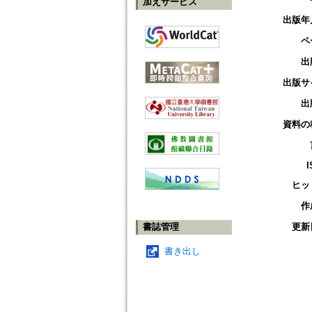
加えサービス
出版年
ペ
出
出版サ
出
資料の
I
ヒッ
作
書誌管理
更新
書き出し