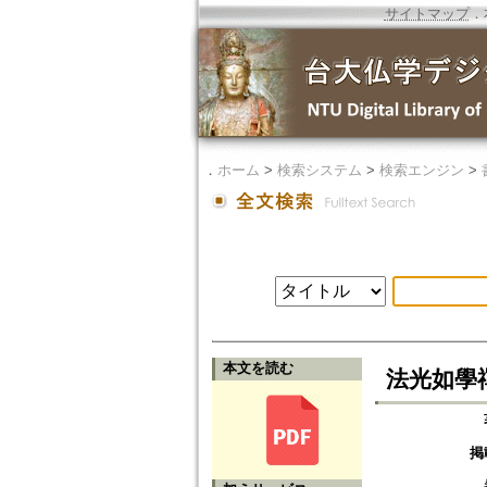
サイトマップ
．
．
ホーム
>
検索システム
>
検索エンジン
>
本文を読む
法光如學
掲