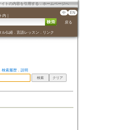
サイトの内容を引用する
．
ホームページへ
中
EN
ト内
｜
戻る
タル仏経
言語レッスン
リンク
．
．
．
検索履歴
．
説明