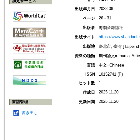
加えサービス
2023.08
出版年月日
26 - 31
ページ
出版者
海潮音雜誌社
https://www.shandaote
出版サイト
出版地
臺北市, 臺灣 [Taipei shi
資料の種類
期刊論文=Journal Artic
言語
中文=Chinese
ISSN
10152741 (P)
1
ヒット数
2025.11.20
作成日
2025.11.20
書誌管理
更新日期
書き出し