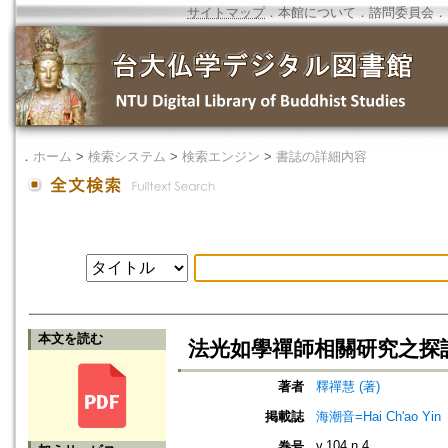
サイトマップ
．
本館について
．
諮問委員会
．
．
ホーム
>
検索システム
>
検索エンジン
>
書誌の詳細内容
本文を読む
法光如學禪師相關研究之探
著者
釋禪慧 (著)
掲載誌
海潮音=Hai Ch'ao Yin
v.104 n.4
巻号