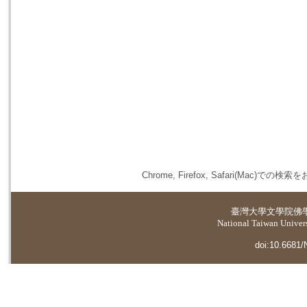
Chrome, Firefox, Safari(
臺灣大學
文學院佛
National Taiwan Universi
doi:10.6681