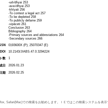
-ud√dhyai 253
-ava√dhyai 253
-khīyati 256
-To contest a legal act 257
-To be depleted 258
-To publicly defame 259
-vipāceti 261
Conclusion 263
Bibliography 264
-Primary sources and abbreviations 264
-Secondary sources 266
SSN
0193600X (P); 25070347 (E)
DOI
10.2143/JIABS.47.0.3294224
1
ト数
2026.01.23
成日
2026.02.25
日期
 Firefox, Safari(Mac)での検索をお勧めします。ＩＥではこの検索システムを