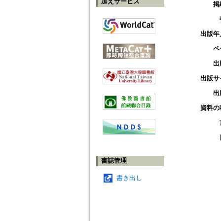
加えサービス
掲
出版年
ペ
出
出版サ
出
資料の
書誌管理
書き出し