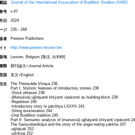
Journal of the International Association of Buddhist Studies=JIABS
載誌
v.47
巻号
2024
月日
235 - 268
ージ
Peeters Publishers
版者
http://www.peeters-leuven.be/
イト
版地
Leuven, Belgium [魯汶, 比利時]
種類
期刊論文=Journal Article
言語
英文=English
The Theravāda Vinaya 236
目次
Part I: Stylistic features of introductory stories 238
-Stock phrases 238
-(Manussā) ujjhāyanti khīyanti vipācenti as building-block 239
-Repetition 240
-Introductory story to pācittiya LXXXV 241
-String enumeration 244
-Oral Buddhist tradition 245
Part II: Semantic analysis of (manussā) ujjhāyanti khīyanti vipācenti 2
The Saṃyuttanikāya and the story of the anger-eating yakkha 247
-ujjhāyati 252
-ud√kṣai 252