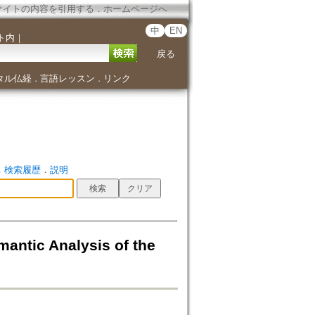
サイトの内容を引用する
．
ホームページへ
中
EN
ト内
｜
戻る
タル仏経
言語レッスン
リンク
．
．
．
検索履歴
．
説明
antic Analysis of the