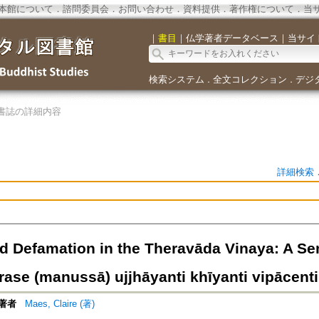
本館について
．
諮問委員会
．
お問い合わせ
．
資料提供
．
著作権について
．
当
｜
書目
｜
仏学著者データベース
｜
当サイ
検索システム
全文コレクション
デジ
．
．
書誌の詳細内容
詳細検索
d Defamation in the Theravāda Vinaya: A Sem
ase (manussā) ujjhāyanti khīyanti vipācenti
著者
Maes, Claire (著)