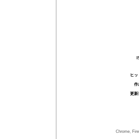
I
ヒッ
作
更新
Chrome,