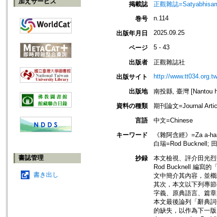
加えサービス
掲載誌
正觀雜誌=Satyabhisamaya
n.114
巻号
2025.09.25
出版年月日
5 - 43
ページ
出版者
正觀雜誌社
http://www.tt034.org.tw
出版サイト
出版地
南投縣, 臺灣 [Nantou hs
資料の種類
期刊論文=Journal Artic
言語
中文=Chinese
キーワード
《雜阿含經》=Za a-han j
白瑞=Rod Bucknell; 田
書誌管理
抄録
本文檢視、評介田光烈、游
Rod Bucknell
書き出し
文中簡介其內容，並概
其次，本文以下列專節
字義、原典語言、篇章
本文最後論列「辭典詞
的缺失，以作為下一版《佛教百科