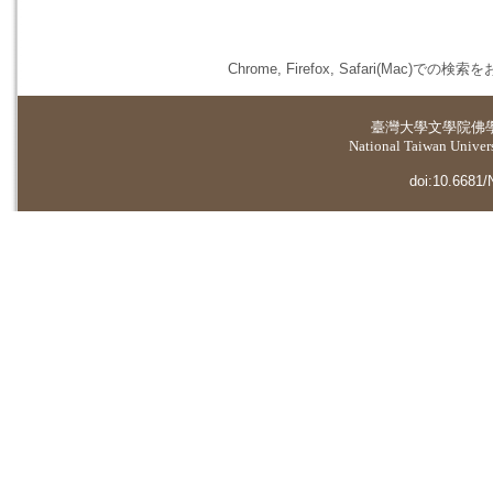
Chrome, Firefox, Safari(
臺灣大學
文學院佛
National Taiwan Universi
doi:10.6681