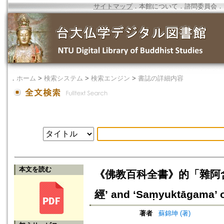
サイトマップ
．
本館について
．
諮問委員会
．
．
ホーム
>
検索システム
>
検索エンジン
>
書誌の詳細内容
本文を読む
《佛教百科全書》的「雜阿含經」詞條 
經’ and ‘Saṃyuktāgama’ 
著者
蘇錦坤 (著)