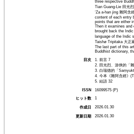
three respective Bud
Tian Guang-Lie 田光烈an
‘Za a-han jing 雜阿含經’
content of each entry b
points that are either i
Then it examines and e
brought back the Indi
language of the Indic
Taishø Tripitaka 大正
The last part of this a
Buddhist dictionary, t
目次
1. 前言 7
2. 田光烈、游俠的「
3. 白瑞德的「Saṃyuk
4. 今本《雜阿含經》(T
5. 結語 32
ISSN
16099575 (P)
1
ヒット数
2026.01.30
作成日
2026.01.30
更新日期