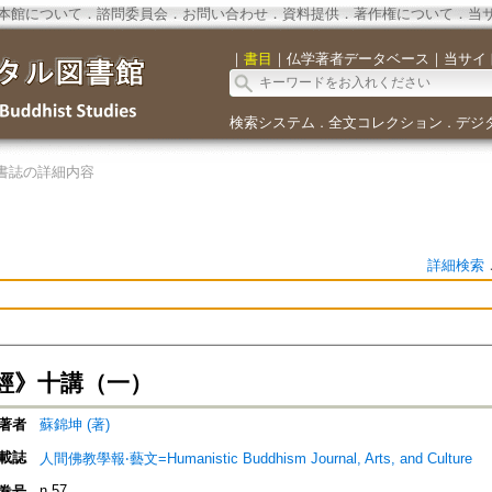
本館について
．
諮問委員会
．
お問い合わせ
．
資料提供
．
著作権について
．
当
｜
書目
｜
仏学著者データベース
｜
当サイ
検索システム
全文コレクション
デジ
．
．
書誌の詳細内容
詳細検索
經》十講（一）
著者
蘇錦坤 (著)
載誌
人間佛教學報‧藝文=Humanistic Buddhism Journal, Arts, and Culture
n.57
巻号