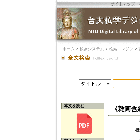
サイトマップ
．
．
ホーム
>
検索システム
>
検索エンジン
>
本文を読む
《雜阿含
掲