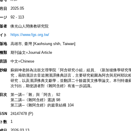
2025.05
月日
92 - 113
ージ
版者
佛光山人間佛教研究院
https://www.fgs.org.tw/
イト
版地
高雄市, 臺灣 [Kaohsiung shih, Taiwan]
種類
期刊論文=Journal Article
言語
中文=Chinese
抄録
蘇錦坤老師為法鼓文理學院「阿含研究小組」組員、《新加坡佛學研究
究，藉助漢語古音追溯漢譯佛典語言，主要研究範圍為阿含與尼柯耶比
研究，以及漢譯佛典文獻學，並翻譯二十餘篇英文佛學論文。本刊特邀
次刊出，期使讀者對《雜阿含經》有進一步認識。
目次
第一講─「雜」與「阿含」 92
第二講─《雜阿含經》選讀 98
第三講─《雜阿含經》的篇章結構 104
ISSN
24147478 (P)
1
ト数
2026.03.13
成日