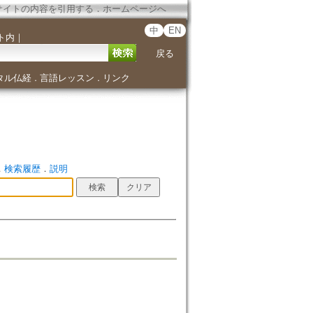
サイトの内容を引用する
．
ホームページへ
中
EN
ト内
｜
戻る
タル仏経
言語レッスン
リンク
．
．
．
検索履歴
．
説明