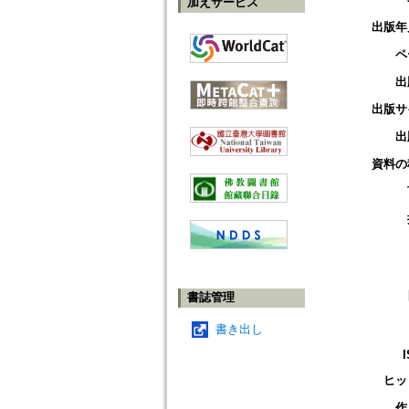
加えサービス
出版年
ペ
出
出版サ
出
資料の
書誌管理
書き出し
ヒッ
作