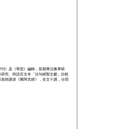
學刊》及《學思》編輯，長期專注佛學研
較研究、跨語言文本「法句經類文獻」比較
蘇老師講述《雜阿含經》，全文十講，分四