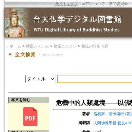
サイトマップ
．
本館について
．
諮問委員会
．
．
ホーム
>
検索システム
>
検索エンジン
>
書誌の詳細内容
本文を読む
危機中的人類處境——以佛
著者
路易斯．蘭卡斯特 (著)=Lanc
掲載誌
人間佛教學報‧藝文=Humanist
n.58
巻号