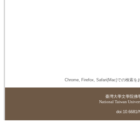
Chrome, Firefox, Safari(
臺灣大學
文學院佛
National Taiwan Universi
doi:10.6681