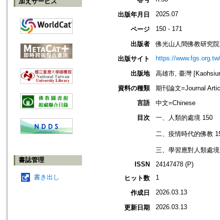
加えサービス
2025.07
出版年月日
150 - 171
ページ
出版者
佛光山人間佛教研究院
https://www.fgs.org.tw
出版サイト
出版地
高雄市, 臺灣 [Kaohsiung
資料の種類
期刊論文=Journal Artic
言語
中文=Chinese
目次
一、人類的處境 150
二、疫情時代的佛教 1
三、學習應對人類處境 
書誌管理
ISSN
24147478 (P)
書き出し
1
ヒット数
2026.03.13
作成日
2026.03.13
更新日期