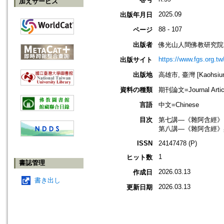
加えサービス
2025.09
出版年月日
88 - 107
ページ
出版者
佛光山人間佛教研究院
https://www.fgs.org.tw
出版サイト
出版地
高雄市, 臺灣 [Kaohsiung
資料の種類
期刊論文=Journal Artic
言語
中文=Chinese
目次
第七講―《雜阿含經》引
第八講―《雜阿含經》
ISSN
24147478 (P)
1
ヒット数
書誌管理
2026.03.13
作成日
書き出し
2026.03.13
更新日期