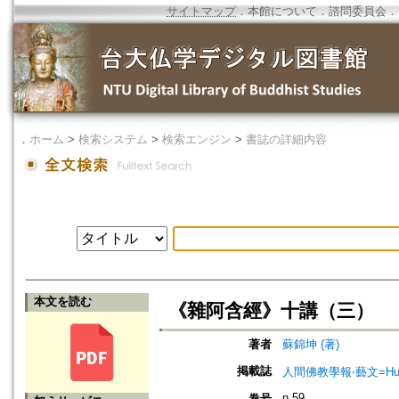
サイトマップ
．
本館について
．
諮問委員会
．
．
ホーム
>
検索システム
>
検索エンジン
>
書誌の詳細内容
本文を読む
《雜阿含經》十講（三）
著者
蘇錦坤 (著)
掲載誌
人間佛教學報‧藝文=Humanist
n.59
巻号