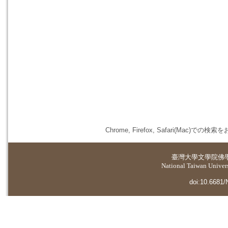
Chrome, Firefox, Safari(
臺灣大學
文學院佛
National Taiwan Universi
doi:10.6681