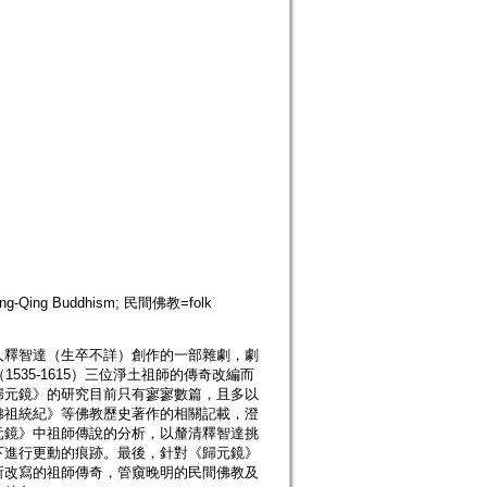
g-Qing Buddhism; 民間佛教=folk
人釋智達（生卒不詳）創作的一部雜劇，劇
（1535-1615）三位淨土祖師的傳奇改編而
歸元鏡》的研究目前只有寥寥數篇，且多以
佛祖統紀》等佛教歷史著作的相關記載，澄
元鏡》中祖師傳說的分析，以釐清釋智達挑
下進行更動的痕跡。最後，針對《歸元鏡》
所改寫的祖師傳奇，管窺晚明的民間佛教及