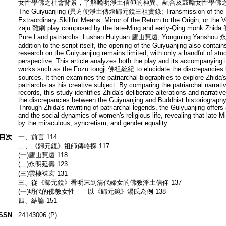
女性學佛之社會背景，了解晚明淨土信仰的神異、融合及鼓勵女性學佛
The Guiyuanjing (異方便淨土傳燈歸元鏡三祖實錄; Transmission of the Lam
Extraordinary Skillful Means: Mirror of the Return to the Origin, or the 
zaju 雜劇 play composed by the late-Ming and early-Qing monk Zhida 智
Pure Land patriarchs: Lushan Huiyuan 廬山慧遠, Yongming Yansho
addition to the script itself, the opening of the Guiyuanjing also conta
research on the Guiyuanjing remains limited, with only a handful of studi
perspective. This article analyzes both the play and its accompanying il
works such as the Fozu tongji 佛祖統紀 to elucidate the discrepancies b
sources. It then examines the patriarchal biographies to explore Zhida
patriarchs as his creative subject. By comparing the patriarchal narrativ
records, this study identifies Zhida's deliberate alterations and narrative
the discrepancies between the Guiyuanjing and Buddhist historiograph
Through Zhida's rewriting of patriarchal legends, the Guiyuanjing offer
and the social dynamics of women's religious life, revealing that late-
by the miraculous, syncretism, and gender equality.
目次
一、前言 114
二、《歸元鏡》祖師傳略探 117
(一)廬山慧遠 118
(二)永明延壽 123
(三)雲棲袾宏 131
三、從《歸元鏡》看明末到清代婦女的佛教淨土信仰 137
(一)明代的佛教女性——以《歸元鏡》湯氏為例 138
四、結論 151
ISSN
24143006 (P)