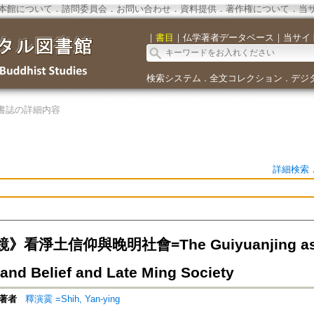
本館について
．
諮問委員会
．
お問い合わせ
．
資料提供
．
著作権について
．
当
｜
書目
｜
仏学著者データベース
｜
当サイ
検索システム
全文コレクション
デジ
．
．
書誌の詳細内容
詳細検索
看淨土信仰與晚明社會=The Guiyuanjing as a So
Land Belief and Late Ming Society
著者
釋演霙 =Shih, Yan-ying