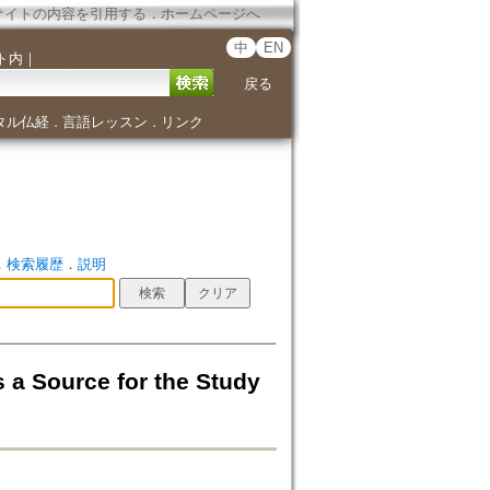
サイトの内容を引用する
．
ホームページへ
中
EN
ト内
｜
戻る
タル仏経
言語レッスン
リンク
．
．
．
検索履歴
．
説明
urce for the Study