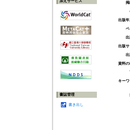
加えサービス
掲
出版年
ペ
出
出版サ
出
資料の
キーワ
書誌管理
書き出し