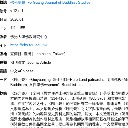
載誌
佛光學報=Fo Guang Journal of Buddhist Studies
v.12 n.1
巻号
2026.01
月日
111 - 155
ージ
版者
佛光大學佛教研究中心
https://cbs.fgu.edu.tw/
イト
版地
宜蘭縣, 臺灣 [I-lan hsien, Taiwan]
種類
期刊論文=Journal Article
言語
中文=Chinese
ード
《歸元鏡》=Guiyuanjing; 淨土祖師=Pure Land patriarchs; 明清佛教=Min
Buddhism; 女性學佛=women's Buddhist practice
抄録
《歸元鏡》（全稱《異方便淨土傳燈歸元鏡三祖實錄》）是明末清初僧
本的內容根據廬山慧遠（334-416）、永明延壽（905-976）和雲棲袾宏
成。在文字內容之外，《歸元鏡》的開首附有二十幅版畫。學術界對《
文學進路為主。本文聚焦於分析《歸元鏡》之文字與版畫內容，借助《
清《歸元鏡》的內容與歷史資料之間的差距。其次，本文透過對於《歸
選淨土祖師為其創作題材之理由，識別祖師故事相關記載在釋智達的筆
與諸佛教史傳作品間之差異，提出導致其間異同的理由。本文從釋智達