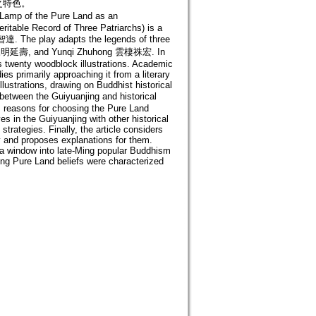
之特色。
p of the Pure Land as an
Veritable Record of Three Patriarchs) is a
達. The play adapts the legends of three
u 永明延壽, and Yunqi Zhuhong 雲棲祩宏. In
ins twenty woodblock illustrations. Academic
es primarily approaching it from a literary
lustrations, drawing on Buddhist historical
etween the Guiyuanjing and historical
's reasons for choosing the Pure Land
es in the Guiyuanjing with other historical
 strategies. Finally, the article considers
y and proposes explanations for them.
s a window into late-Ming popular Buddhism
Ming Pure Land beliefs were characterized