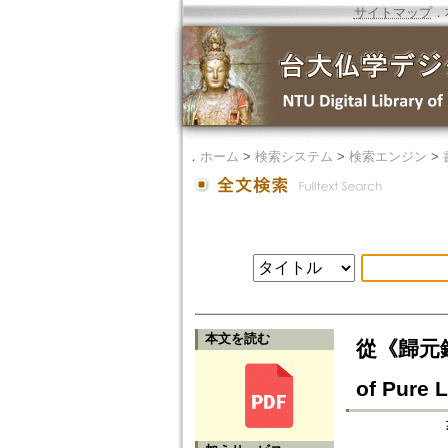
サイトマップ
．
．
ホーム
>
検索システム
>
検索エンジン
>
本文を読む
從《歸元鏡》
of Pure 