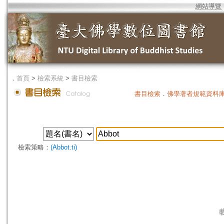
網站導覽
．
首頁
>
檢索系統
>
書目檢索
書目檢索
．
佛學著者規範資料
檢索策略：
(Abbot.ti)
載