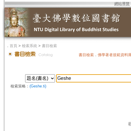
網站導覽
．
首頁
>
檢索系統
>
書目檢索
書目檢索
．
佛學著者規範資料
檢索策略：
(Geshe.ti)
載