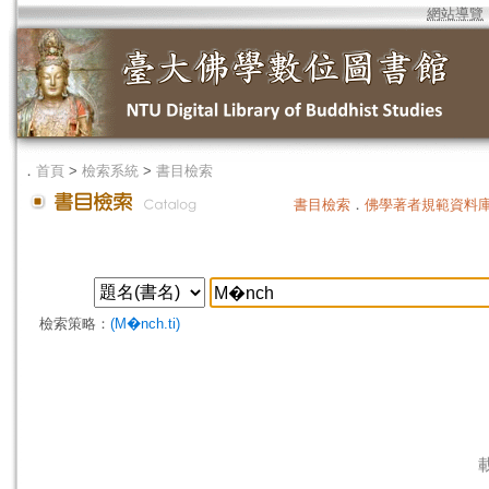
網站導覽
．
首頁
>
檢索系統
>
書目檢索
書目檢索
．
佛學著者規範資料
檢索策略：
(M�nch.ti)
載