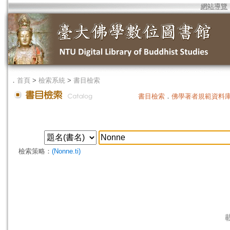
網站導覽
．
首頁
>
檢索系統
>
書目檢索
書目檢索
．
佛學著者規範資料
檢索策略：
(Nonne.ti)
載