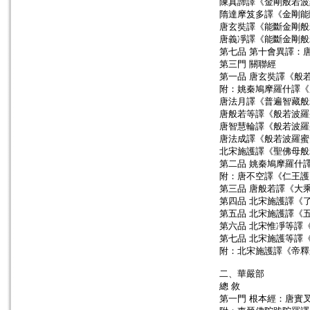
陳真諦譯《金剛般若波
隋達摩笈多譯《金剛能
唐玄奘譯《能斷金剛般
唐義凈譯《能斷金剛般
第七品 第十會異譯：
第三門 關聯經
第一品 唐玄奘譯《般
附：姚秦鳩摩羅什譯《
唐法月譯《普遍智藏般
唐般若等譯《般若波羅
唐智慧輪譯《般若波羅
唐法成譯《般若波羅蜜
北宋施護譯《聖佛母般
第二品 姚秦鳩摩羅什
附：唐不空譯《仁王護
第三品 唐般若譯《大
第四品 北宋施護譯《
第五品 北宋施護譯《
第六品 北宋惟凈等譯
第七品 北宋施護等譯
附：北宋施護譯《帝釋
二、華嚴部
總 敘
第一門 根本經：唐實