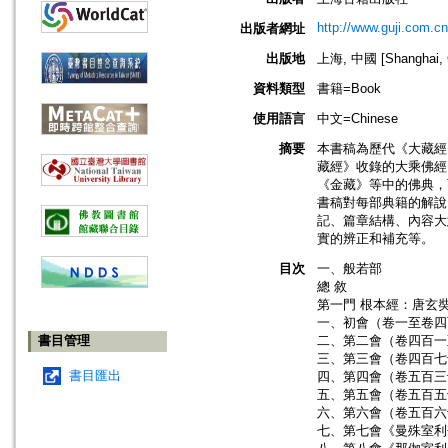
http://www.guji.com.cn
出版者網址
出版地
上海, 中國 [Shanghai, 
資料類型
書籍=Book
使用語言
中文=Chinese
摘要
本書稿為歷代《大藏經
藏經》收錄的大乘佛經
《金藏》等中的佛典，
書稿對每部典籍的解說
記、篇章結構、內容大
實的辨正和補充等。
目次
一、般若部
總 敘
第一門 根本經：唐玄
一、初會（卷一至卷四
書目管理
二、第二會（卷四百一
三、第三會（卷四百七
書目匯出
四、第四會（卷五百三
五、第五會（卷五百五
六、第六會（卷五百六
七、第七會《曼殊室利