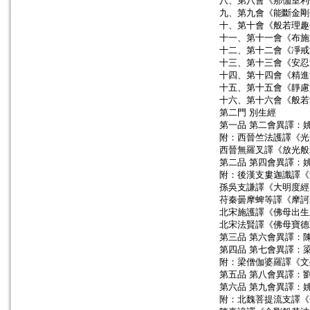
八、第八會《那伽室利
九、第九會《能斷金剛
十、第十會《般若理趣
十一、第十一會《布施
十二、第十二會《凈戒
十三、第十三會《安忍
十四、第十四會《精進
十五、第十五會《靜慮
十六、第十六會《般若
第二門 別生經
第一品 第二會異譯：
附：西晉竺法護譯《光
西晉無羅叉譯《放光般
第二品 第四會異譯：
附：後漢支婁迦讖譯《
孫吳支謙譯《大明度經
苻秦曇摩蜱等譯《摩訶
北宋施護譯《佛母出生
北宋法賢譯《佛母寶德
第三品 第六會異譯：
第四品 第七會異譯：
附：梁僧伽婆羅譯《文
第五品 第八會異譯：
第六品 第九會異譯：
附：北魏菩提流支譯《