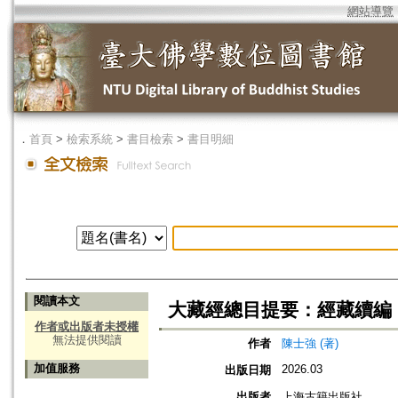
網站導覽
．
首頁
>
檢索系統
>
書目檢索
>
書目明細
閱讀本文
大藏經總目提要：經藏續編
作者或出版者未授權
無法提供閱讀
作者
陳士強 (著)
加值服務
2026.03
出版日期
出版者
上海古籍出版社