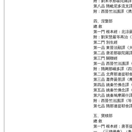
附：劉宋求那跋陀羅譯
第八品 隋毗尼多流支
附：西晉竺法護譯《濟
四、涅槃部
總 敘
第一門 根本經：北涼
附：劉宋慧嚴等再治《
第二門 別生經
第一品 東晉法顯譯《
第二品 唐若那跋陀羅
第三門 關聯經
第一品 西晉竺法護譯
附：隋阇那崛多譯《四
第二品 北齊那連提耶
第三品 蕭齊曇景譯《
第四品 姚秦竺佛念譯
第五品 姚秦竺佛念譯
第六品 姚秦鳩摩羅什
附：西晉竺法護譯《等
第七品 隋那連提耶舍
五、寶積部
總 敘
第一門 根本經：唐菩
一、《三律儀會》（卷