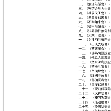
二、《無邊莊嚴會》（
三、《密跡金剛力士會
四、《凈居天子會》（
五、《無量壽如來會》
六、《不動如來會》（
七、《被甲莊嚴會》（
八、《法界體性無分別
九、《大乘十法會》（
十、《文殊師利普門會
十一、《出現光明會》
十二、《菩薩藏會》（
十三、《佛為阿難說處
十四、《佛說入胎藏會
十五、《文殊師利授記
十六、《菩薩見實會》
十七、《富樓那會》（
十八、《護國菩薩會》
十九、《郁伽長者會》
二十、《無盡伏藏會》
二十一、《授幻師跋陀
二十二、《大神變會》
二十二、《摩訶迦葉會
二十四、《優波離會》
二十五、《發勝誌樂會