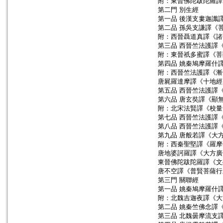
附：東晉佛陀跋陀羅譯
第二門 別生經
第一品 後漢支婁迦讖
第二品 孫吳支謙譯《
附：西晉聶道真譯《諸
第三品 西晉竺法護譯
附：東晉祇多蜜譯《菩
第四品 姚秦鳩摩羅什
附：西晉竺法護譯《漸
唐屍羅達摩譯《十地經
第五品 西晉竺法護譯
第六品 唐玄奘譯《顯
附：北宋法賢譯《校量
第七品 西晉竺法護譯
第八品 西晉竺法護譯
第九品 唐般若譯《大
附：西秦聖堅譯《羅摩
唐地婆訶羅譯《大方廣
東晉佛陀跋陀羅譯《文
唐不空譯《普賢菩薩行
第三門 關聯經
第一品 姚秦鳩摩羅什
附：北魏吉迦夜譯《大
第二品 姚秦竺佛念譯
第三品 北魏曇摩流支