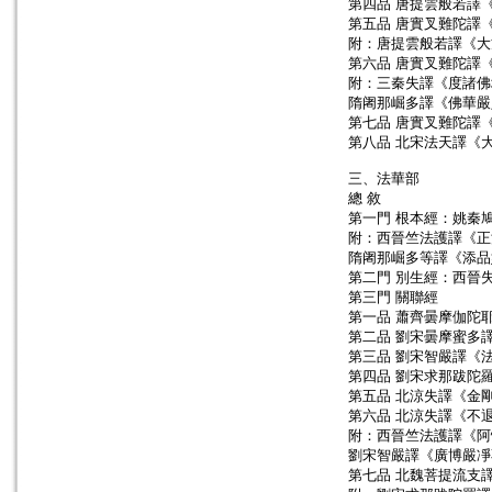
第四品 唐提雲般若譯
第五品 唐實叉難陀譯
附：唐提雲般若譯《大
第六品 唐實叉難陀譯
附：三秦失譯《度諸佛
隋阇那崛多譯《佛華嚴
第七品 唐實叉難陀譯
第八品 北宋法天譯《
三、法華部
總 敘
第一門 根本經：姚秦
附：西晉竺法護譯《正
隋阇那崛多等譯《添品
第二門 別生經：西晉
第三門 關聯經
第一品 蕭齊曇摩伽陀
第二品 劉宋曇摩蜜多
第三品 劉宋智嚴譯《
第四品 劉宋求那跋陀
第五品 北涼失譯《金
第六品 北涼失譯《不
附：西晉竺法護譯《阿
劉宋智嚴譯《廣博嚴凈
第七品 北魏菩提流支