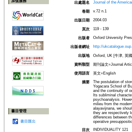
加值服務
Journal of the Americ
出處題名
v.72 n.1
卷期
2004.03
出版日期
119 - 139
頁次
Oxford University Pre
出版者
http://ukcatalogue.oup
出版者網址
出版地
Oxford, UK [牛津, 英國
資料類型
期刊論文=Journal Artic
使用語言
英文=English
The postulation of sto
摘要
Yogacara School of Bud
and the continuity of 
Its subliminal charact
psychoanalysis. However
milieu from the modern
alayavijnana, we shoul
書目管理
they are respectively 
differences between th
書目匯出
operative presuppositi
INDIVIDUALITY 121
目次