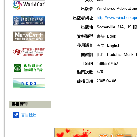
Windhorse Publication
出版者
http://www.windhorsep
出版者網址
出版地
Somerville, MA, 
資料類型
書籍=Book
使用語言
英文=English
關鍵詞
比丘=Buddhist Monk=
ISBN
189957946X
570
點閱次數
2005.04.06
建檔日期
書目管理
書目匯出