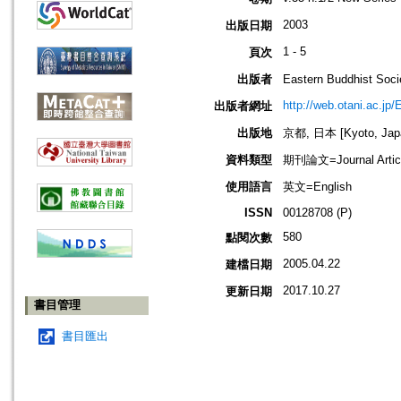
2003
出版日期
1 - 5
頁次
出版者
Eastern Buddhis
http://web.otani.ac.jp
出版者網址
出版地
京都, 日本 [Kyoto, Jap
資料類型
期刊論文=Journal Artic
使用語言
英文=English
ISSN
00128708 (P)
580
點閱次數
2005.04.22
建檔日期
2017.10.27
更新日期
書目管理
書目匯出