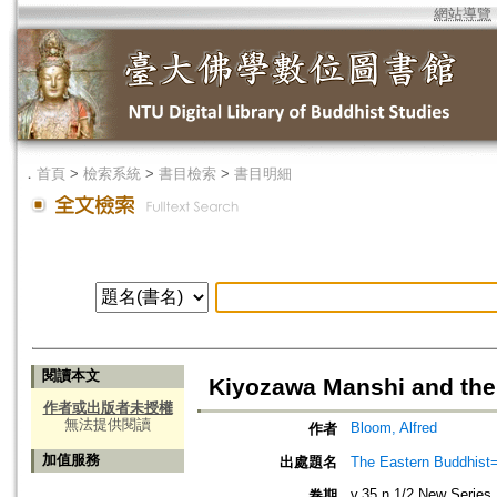
網站導覽
．
首頁
>
檢索系統
>
書目檢索
>
書目明細
閱讀本文
Kiyozawa Manshi and the 
作者或出版者未授權
無法提供閱讀
Bloom, Alfred
作者
加值服務
出處題名
The Eastern Bud
v.35 n.1/2 New Series
卷期