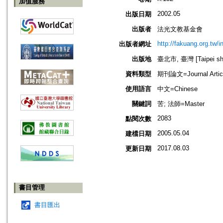
加值服務
2002.05
出版日期
出版者
法光文教基金會
http://fakuang.org.tw/
出版者網址
出版地
臺北市, 臺灣 [Taipei shi
資料類型
期刊論文=Journal Artic
使用語言
中文=Chinese
關鍵詞
苦; 法師=Master
2083
點閱次數
2005.05.04
建檔日期
2017.08.03
更新日期
書目管理
書目匯出