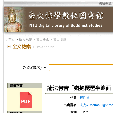
網站導覽
．
首頁
>
檢索系統
>
書目檢索
>
書目明細
閱讀本文
論法何苦「猶抱琵琶半遮面」
作者
釋性廣
出處題名
法光=Dharma Light Mo
n.152
卷期