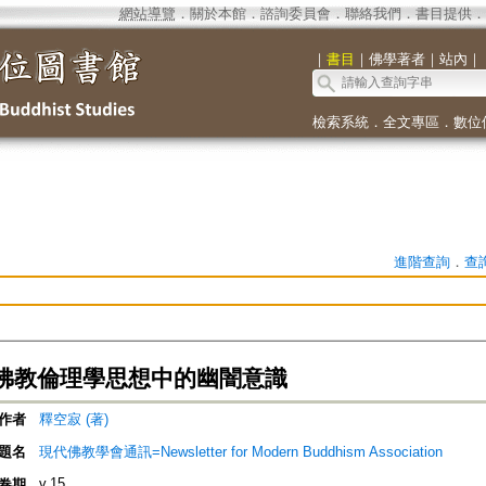
網站導覽
．
關於本館
．
諮詢委員會
．
聯絡我們
．
書目提供
．
｜
書目
｜
佛學著者
｜
站內
｜
檢索系統
．
全文專區
．
數位
進階查詢
．
查
佛教倫理學思想中的幽闇意識
作者
釋空寂 (著)
題名
現代佛教學會通訊=Newsletter for Modern Buddhism Association
v.15
卷期