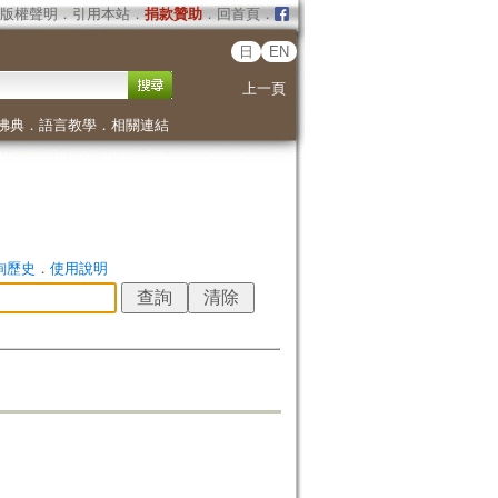
版權聲明
．
引用本站
．
捐款贊助
．
回首頁
．
日
EN
上一頁
佛典
．
語言教學
．
相關連結
詢歷史
．
使用說明