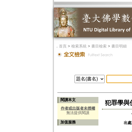
．
首頁
>
檢索系統
>
書目檢索
>
書目明細
閱讀本文
犯罪學與
作者或出版者未授權
無法提供閱讀
加值服務
出處