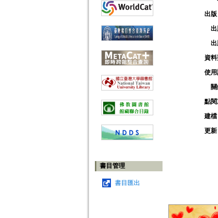
出版
出
出
資料
使用
關
點閱
建檔
更新
書目管理
書目匯出