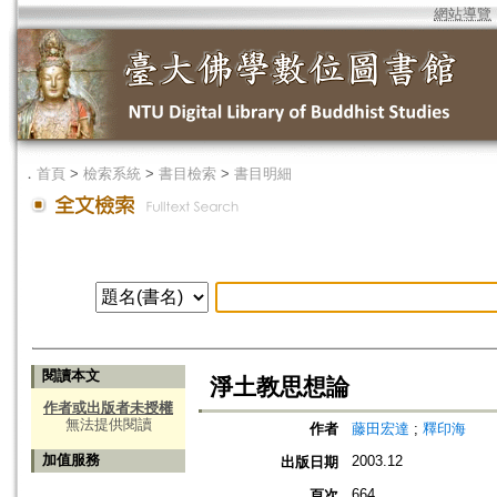
網站導覽
．
首頁
>
檢索系統
>
書目檢索
>
書目明細
閱讀本文
淨土教思想論
作者或出版者未授權
無法提供閱讀
作者
藤田宏達
;
釋印海
加值服務
2003.12
出版日期
664
頁次