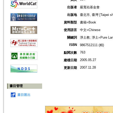
出版者
嚴寬祜基金會
出版地
臺北市, 臺灣 [Taipei shi
資料類型
書籍=Book
使用語言
中文=Chinese
關鍵詞
淨土教; 淨土=Pure La
ISBN
9867512111 (精)
763
點閱次數
2005.05.27
建檔日期
2007.11.28
更新日期
書目管理
書目匯出