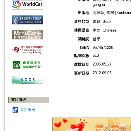
gong si
出版地
高雄縣, 臺灣 [Kaohsiung
資料類型
書籍=Book
使用語言
中文=Chinese
關鍵詞
哲學
ISBN
9574571238
613
點閱次數
2005.05.27
建檔日期
2012.09.03
更新日期
書目管理
書目匯出