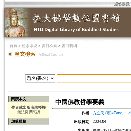
網站導覽
．
首頁
>
檢索系統
>
書目檢索
>
書目明細
閱讀本文
中國佛教哲學要義
作者或出版者未授權
無法提供閱讀
作者
方立天 (著)=Fang, Li-tia
加值服務
2004.04
出版日期
出版者
佛光出版社=佛光文化事業有限公司=F