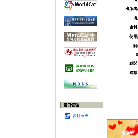
出版者
出
資料
使用
關
點閱
建檔
書目管理
書目匯出