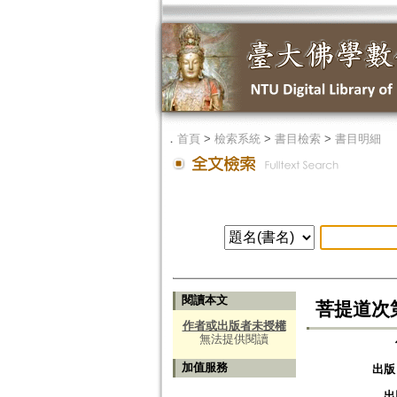
．
首頁
>
檢索系統
>
書目檢索
>
書目明細
閱讀本文
菩提道次
作者或出版者未授權
無法提供閱讀
加值服務
出版
出