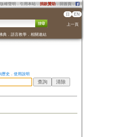
版權聲明
．
引用本站
．
捐款贊助
．
回首頁
．
日
EN
上一頁
佛典
．
語言教學
．
相關連結
詢歷史
．
使用說明