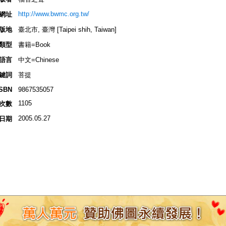
http://www.bwmc.org.tw/
網址
版地
臺北市, 臺灣 [Taipei shih, Taiwan]
類型
書籍=Book
語言
中文=Chinese
鍵詞
菩提
ISBN
9867535057
1105
次數
2005.05.27
日期