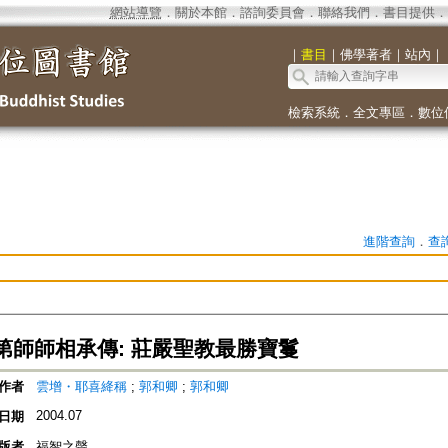
網站導覽
．
關於本館
．
諮詢委員會
．
聯絡我們
．
書目提供
．
｜
書目
｜
佛學著者
｜
站內
｜
檢索系統
．
全文專區
．
數位
進階查詢
．
查
第師師相承傳: 莊嚴聖教最勝寶鬘
作者
雲增・耶喜絳稱
;
郭和卿
;
郭和卿
2004.07
日期
版者
福智之聲