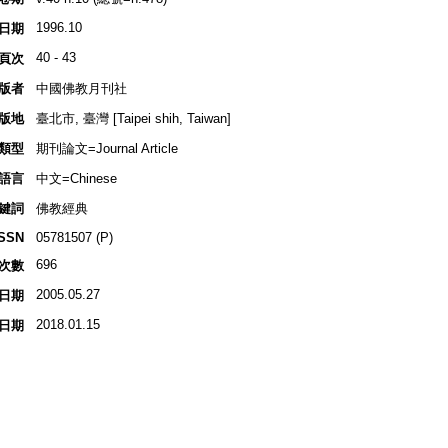
1996.10
日期
40 - 43
頁次
版者
中國佛教月刊社
版地
臺北市, 臺灣 [Taipei shih, Taiwan]
類型
期刊論文=Journal Article
語言
中文=Chinese
鍵詞
佛教經典
ISSN
05781507 (P)
696
次數
2005.05.27
日期
2018.01.15
日期