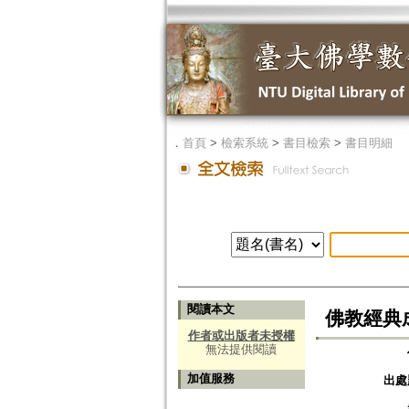
．
首頁
>
檢索系統
>
書目檢索
>
書目明細
閱讀本文
佛教經典成
作者或出版者未授權
無法提供閱讀
加值服務
出處