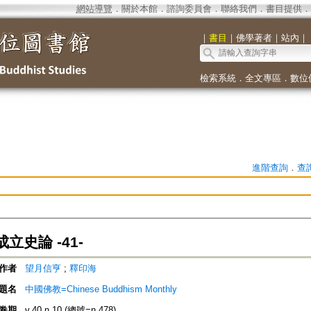
網站導覽
．
關於本館
．
諮詢委員會
．
聯絡我們
．
書目提供
．
｜
書目
｜
佛學著者
｜
站內
｜
檢索系統
．
全文專區
．
數位
進階查詢
．
查
立史論 -41-
作者
望月信亨
;
釋印海
題名
中國佛教=Chinese Buddhism Monthly
卷期
v.40 n.10 (總號=n.478)