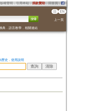
版權聲明
．
引用本站
．
捐款贊助
．
回首頁
．
日
EN
上一頁
佛典
．
語言教學
．
相關連結
詢歷史
．
使用說明