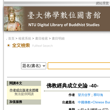
網站導覽
．
首頁
>
檢索系統
>
書目檢索
>
書目明細
閱讀本文
佛教經典成立史論 -40-
作者或出版者未授權
無法提供閱讀
作者
望月信亨
;
釋印海
加值服務
出處題名
中國佛教=Chinese Budd
卷期
v.40 n.9 (總號=n.477)