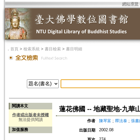
網站導覽
．
首頁
>
檢索系統
>
書目檢索
>
書目明細
閱讀本文
蓮花佛國 -- 地藏聖地-九華山=Lot
作者或出版者未授權
無法提供閱讀
作者
陳琴富
;
釋法泰
;
張書
加值服務
2002.08
出版日期
274
頁次