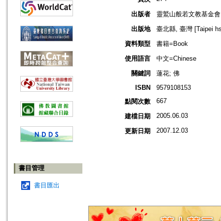
出版者
靈鷲山般若文教基金會
出版地
臺北縣, 臺灣 [Taipei hsi
資料類型
書籍=Book
使用語言
中文=Chinese
關鍵詞
蓮花; 佛
ISBN
9579108153
667
點閱次數
2005.06.03
建檔日期
2007.12.03
更新日期
書目管理
書目匯出