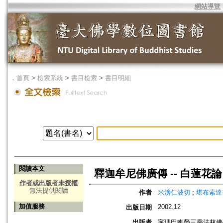
網站導覽
．
首頁
>
檢索系統
>
書目檢索
>
書目明細
閱讀本文
釋迦牟尼佛廣傳 -- 白蓮花論
作者或出版者未授權
無法提供閱讀
作者
米滂仁波切
;
堪布索達
加值服務
2002.12
出版日期
出版者
寧瑪巴喇榮三乘法林佛