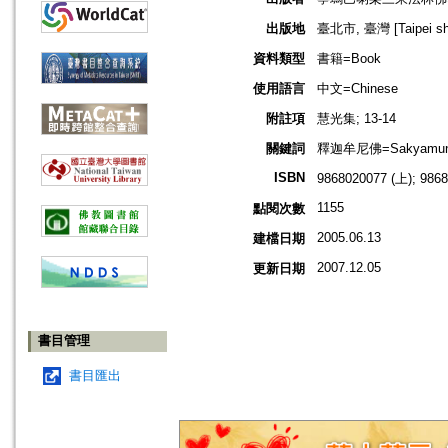
出版地
臺北市, 臺灣 [Taipei shi
資料類型
書籍=Book
使用語言
中文=Chinese
附註項
慧光集; 13-14
關鍵詞
釋迦牟尼佛=Sakyamun
ISBN
9868020077 (上); 986
1155
點閱次數
2005.06.13
建檔日期
2007.12.05
更新日期
書目管理
書目匯出