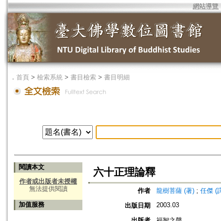
網站導覽
．
首頁
>
檢索系統
>
書目檢索
>
書目明細
閱讀本文
六十正理論釋
作者或出版者未授權
無法提供閱讀
作者
龍樹菩薩 (著)
;
任傑 (
加值服務
2003.03
出版日期
出版者
福智之聲