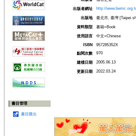
http://www.bwmc.org.t
出版者網址
出版地
臺北市, 臺灣 [Taipei shi
資料類型
書籍=Book
使用語言
中文=Chinese
ISBN
957285352X
970
點閱次數
2005.06.13
建檔日期
2022.03.24
更新日期
書目管理
書目匯出