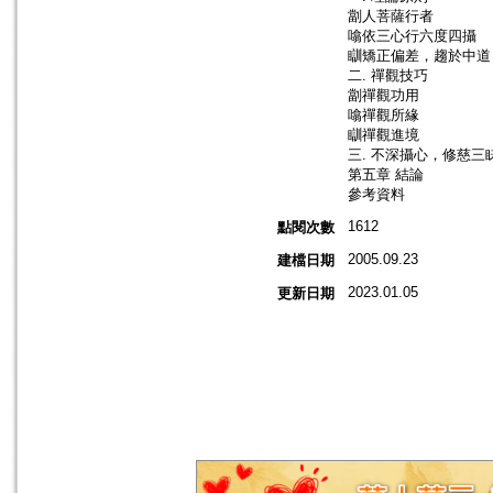
劏人菩薩行者
噏依三心行六度四攝
瞓矯正偏差，趨於中道
二. 禪觀技巧
劏禪觀功用
噏禪觀所緣
瞓禪觀進境
三. 不深攝心，修慈三
第五章 結論
參考資料
1612
點閱次數
2005.09.23
建檔日期
2023.01.05
更新日期