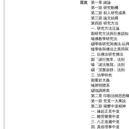
目次
第一章 緒論
第一節 研究動機
第二節 前人研究成果
第三節 論文結構
第四節 研究方法
一. 研究方法泛論
劏研究方法與社會認知
噏佛教學研究法
瞓學術研究與佛法-以
螆學術與佛法之異同與
二. 以佛法研究佛法
劏「諸行無常」法則
噏「諸法無我」法則
瞓「涅槃寂靜」法則
三. 治學特色
劏重於大義
噏辨明體系
瞓強調辨異
第二章 印順法師思想
第一節 究竟一大乘說
第二節 揭櫫中道精神
一. 緣起正見中道
二. 離苦樂覺中道
三. 八正道趨中道
四. 真俗理事中道