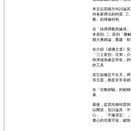
本文以四個方向討論其禪
待各家禪法的特質. 三
教」的禪修特色.
在「抉擇禪觀所緣境」
本原則; 二. 區別「
期大乘經論，重建「初
在介紹《成佛之道》安
「三士差別」次第，介
與淨戒為修定所依」的
的工具.
其它如修定不生天，禪
等主題，都是非常卓絕
在「宗教經驗」的範疇
果.
最後，從其性格特質與
以闡述，並討論其「不
心」，「不修深定」，
量心的充塞宇宙，破除