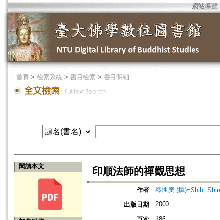
網站導覽
．
首頁
>
檢索系統
>
書目檢索
>
書目明細
閱讀本文
印順法師的禪觀思想
作者
釋性廣 (撰)=Shih, Shing
2000
出版日期
186
頁次