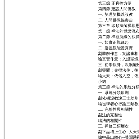
第三節 正直捨方便
第四節 建設人間佛教
一. 契理契機以設教
二. 人間佛教協奏曲
第三章 印順法師禪觀
第一節 禪法的世諦流
第二節 禪觀所緣的抉
一. 如實正觀緣起
二. 勝義觀能證真實
劏勝解作意：於諸事相
噏真實作意：入證聖境
三. 初學觀身，次泯能
劏聲聞：先得法住，後
噏大乘：依俗入空，依
小結
第三節 禪法的系統分
一. 系統分類原則
劏依機設教說三士差別
噏從學者心行論三類教
二. 完整性與相關性
劏法的完整性
噏法的相關性
三. 禪修三類層次
劏下品增上生心--人天
噏中品出離心--聲聞乘