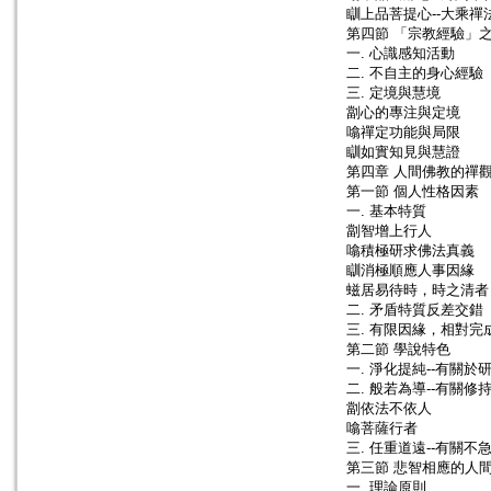
瞓上品菩提心--大乘禪
第四節 「宗教經驗」
一. 心識感知活動
二. 不自主的身心經驗
三. 定境與慧境
劏心的專注與定境
噏禪定功能與局限
瞓如實知見與慧證
第四章 人間佛教的禪
第一節 個人性格因素
一. 基本特質
劏智增上行人
噏積極研求佛法真義
瞓消極順應人事因緣
螆居易待時，時之清者
二. 矛盾特質反差交錯
三. 有限因緣，相對完
第二節 學說特色
一. 淨化提純--有關於
二. 般若為導--有關修
劏依法不依人
噏菩薩行者
三. 任重道遠--有關
第三節 悲智相應的人
一. 理論原則