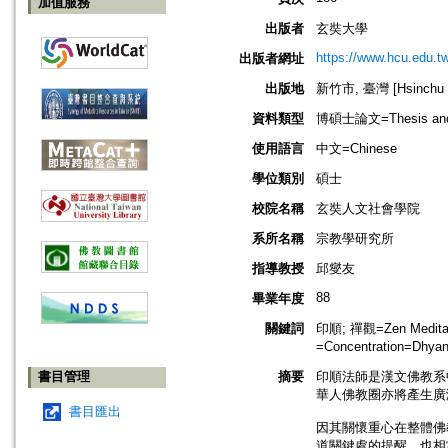
加值服務
出版者
玄奘大學
https://www.hcu.edu.t
出版者網址
出版地
新竹市, 臺灣 [Hsinchu sh
資料類型
博碩士論文=Thesis and D
使用語言
中文=Chinese
學位類別
碩士
校院名稱
玄奘人文社會學院
系所名稱
宗教學研究所
指導教授
邱燮友
88
畢業年度
關鍵詞
印順; 禪觀=Zen Medita
=Concentration=
書目管理
摘要
印順法師是漢文佛教系
華人佛教圈亦將產生廣
書目匯出
因其關懷重心在整體佛
道關鍵處的提醒，也相