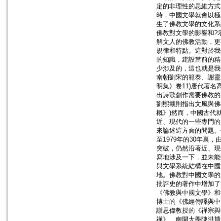
定的非理性的思維方式
時，中國文學就會以極
生了佛教文學的文化系
佛教對文學的影響和?
解文人的佛教活動，更
規律和特點。這對於我
的知識，建設當前的精
少涉及的，這也就是我
南朝劉宋的範泰、謝靈
明集》卷11)唐代著
出詩歌創作需要佛教的
劉熙載則指出文風與佛
概》)然而，中國古代
近、現代的一些專門的
來論述這方面的問題。
至1979年的30年
突破，仍然沿著近、現
寫地涉及一下，並未能
與文學系統結構在中國
地。佛教對中國文學的
批評史的著作中增加了
《佛教與中國文學》和
博士的《佛經傳譯與中
謝思偉教授的《禪宗與
禪》、南開大學陳洪博