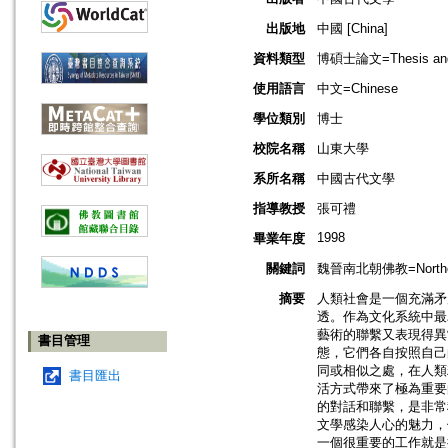
出版地
中國 [China]
資料類型
博碩士論文=Thesis and D
使用語言
中文=Chinese
學位類別
博士
校院名稱
山東大學
系所名稱
中國古代文學
指導教授
張可禮
1998
畢業年度
關鍵詞
魏晉南北朝佛教=Northern 
摘要
人類社會是一個充滿矛
透。作為文化系統中最
藝術的聯繫又表現得異
書目管理
態，它們各自按照自己
同或相似之處，在人類
書目匯出
活方式帶來了極為重要
的對話和聯繫，是非常
文學感染人心的魅力，
一個很重要的工作就是