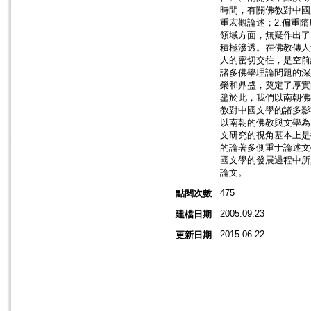
時間，有關佛教對中國
重宏觀論述；2.偏重
領域方面，無疑作出了
積極滲透。在佛教傳人
人的密切交往，是空前
諸多佛學理論問題的深
榮和鼎盛，奠定了厚實
鑒於此，我們以南朝佛
教對中國文學的諸多影
以南朝的佛教與文學為
文研究的視角基本上是
的論著多側重于論述文
國文學的發展過程中所
論文。
475
點閱次數
2005.09.23
建檔日期
2015.06.22
更新日期