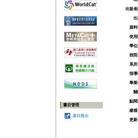
出版者
出
資料
使用
學位
校院
系所
指導
畢業
關
點閱
書目管理
建檔
書目匯出
更新