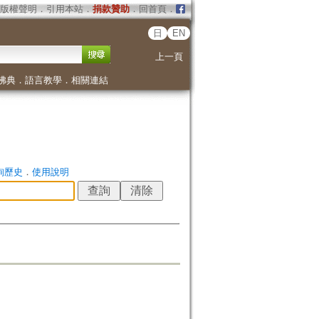
版權聲明
．
引用本站
．
捐款贊助
．
回首頁
．
日
EN
上一頁
佛典
．
語言教學
．
相關連結
詢歷史
．
使用說明