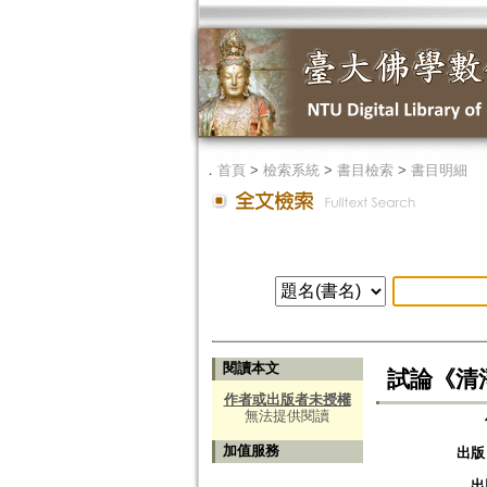
．
首頁
>
檢索系統
>
書目檢索
>
書目明細
閱讀本文
試論《清
作者或出版者未授權
無法提供閱讀
加值服務
出版
出