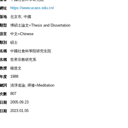
https://www.ucass.edu.cn/
網址
版地
北京市, 中國
類型
博碩士論文=Thesis and Dissertation
語言
中文=Chinese
類別
碩士
名稱
中國社會科學院研究生院
名稱
世界宗教研究系
教授
楊曾文
1988
年度
鍵詞
清淨道論; 禪修=Meditation
807
次數
2005.09.23
日期
2023.01.05
日期