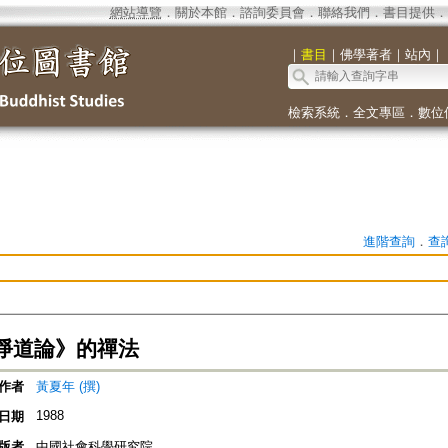
網站導覽
．
關於本館
．
諮詢委員會
．
聯絡我們
．
書目提供
．
｜
書目
｜
佛學著者
｜
站內
｜
檢索系統
．
全文專區
．
數位
進階查詢
．
查
淨道論》的禪法
作者
黃夏年 (撰)
1988
日期
版者
中國社會科學研究院