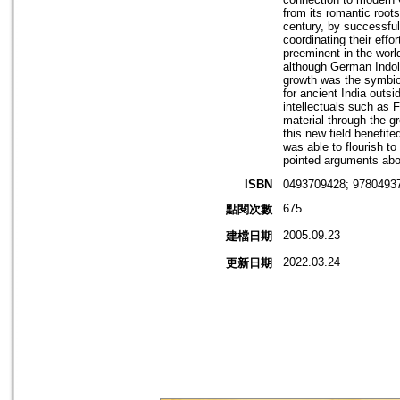
from its romantic roots
century, by successful
coordinating their effo
preeminent in the worl
although German Indolo
growth was the symbio
for ancient India outsi
intellectuals such as 
material through the 
this new field benefit
was able to flourish t
pointed arguments abou
ISBN
0493709428; 9780493
675
點閱次數
2005.09.23
建檔日期
2022.03.24
更新日期