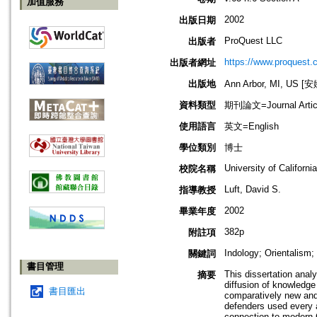
加值服務
2002
出版日期
ProQuest LLC
出版者
https://www.proquest.
出版者網址
出版地
Ann Arbor, MI, US
資料類型
期刊論文=Journal Artic
使用語言
英文=English
學位類別
博士
University of Californi
校院名稱
Luft, David S.
指導教授
2002
畢業年度
382p
附註項
Indology; Orientalism
關鍵詞
書目管理
This dissertation anal
摘要
diffusion of knowledg
書目匯出
comparatively new and h
defenders used every a
connection to modern 