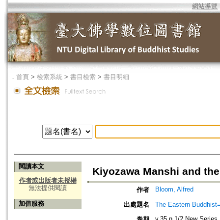
網站導覽
．
首頁
>
檢索系統
>
書目檢索
>
書目明細
閱讀本文
Kiyozawa Manshi and the 
作者或出版者未授權
無法提供閱讀
Bloom, Alfred
作者
加值服務
出處題名
The Eastern Bud
v.35 n.1/2 New Series
卷期