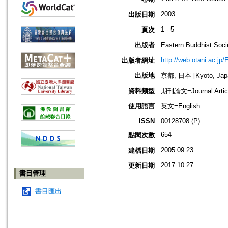
2003
出版日期
1 - 5
頁次
出版者
Eastern Buddhis
http://web.otani.ac.jp
出版者網址
出版地
京都, 日本 [Kyoto, Jap
資料類型
期刊論文=Journal Artic
使用語言
英文=English
ISSN
00128708 (P)
654
點閱次數
2005.09.23
建檔日期
2017.10.27
更新日期
書目管理
書目匯出