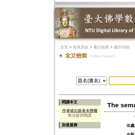
．
首頁
>
檢索系統
>
書目檢索
>
書目明細
閱讀本文
The sema
作者或出版者未授權
無法提供閱讀
加值服務
出處
出版