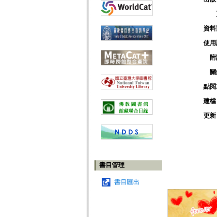
資料
使用
附
關
點閱
建檔
更新
書目管理
書目匯出