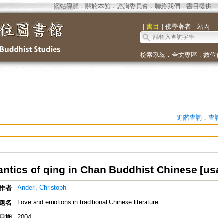
網站導覽
．
關於本館
．
諮詢委員會
．
聯絡我們
．
書目提供
．
｜
書目
｜
佛學著者
｜
站內
｜
檢索系統
．
全文專區
．
數位
進階查詢
．
查
ntics of qing in Chan Buddhist Chinese [usa
Anderl, Christoph
作者
Love and emotions in traditional Chinese literature
題名
2004
日期