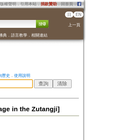
版權聲明
．
引用本站
．
捐款贊助
．
回首頁
．
日
EN
上一頁
佛典
．
語言教學
．
相關連結
詢歷史
．
使用說明
ge in the Zutangji]