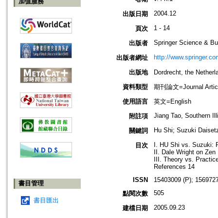
加值服務
2004.12
出版日期
1 - 14
頁次
Springer Science & Bu
出版者
http://www.springer.co
出版者網址
出版地
Dordrecht, the Net
資料類型
期刊論文=Journal Artic
使用語言
英文=English
Jiang Tao, Southern Ill
附註項
Hu Shi; Suzuki Daiset
關鍵詞
I. HU Shi vs. Suzuki: 
目次
II. Dale Wright on Zen
III. Theory vs. Practic
References 14
ISSN
15403009 (P); 1569727
書目管理
505
點閱次數
書目匯出
2005.09.23
建檔日期