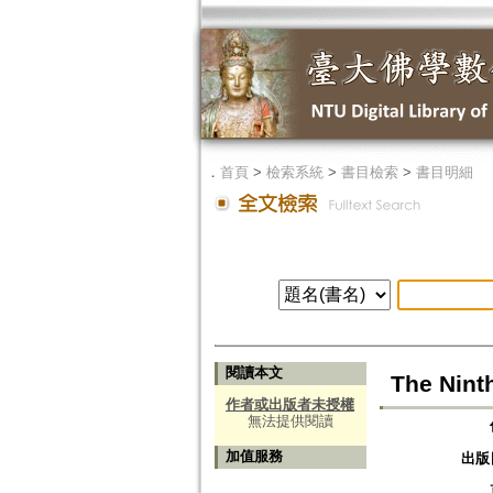
．
首頁
>
檢索系統
>
書目檢索
>
書目明細
閱讀本文
The Nint
作者或出版者未授權
無法提供閱讀
加值服務
出版