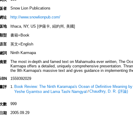
Snow Lion Publications
版者
http://www.snowlionpub.com/
網址
版地
Ithaca, NY, US [伊薩卡, 紐約州, 美國]
類型
書籍=Book
語言
英文=English
Ninth Karmapa
鍵詞
The most in-depth and famed text on Mahamudra ever written, The Ocea
摘要
Karmapa offers a detailed, uniquely comprehensive presentation. Thran
the 9th Karmapa's massive text and gives guidance in implementing the
SBN
1559392029
Book Review: The Ninth Karamapa's Ocean of Definitive Meaning b
書評
Chaudhry, D. R. (評論)
Yeshe Gyamtso and Lama Tashi Namgyal
/
999
次數
2005.09.29
日期