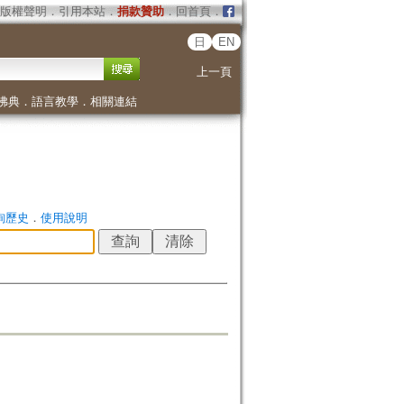
版權聲明
．
引用本站
．
捐款贊助
．
回首頁
．
日
EN
上一頁
佛典
．
語言教學
．
相關連結
詢歷史
．
使用說明