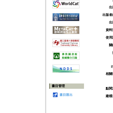
出
出版者
出
資料
使用
關
I
相關
書目管理
點閱
書目匯出
建檔