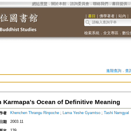
網站導覽
．
關於本館
．
諮詢委員會
．
聯絡我們
．
書目提供
．
｜
書目
｜
佛學著者
｜
站內
｜
檢索系統
．
全文專區
．
數位
進階查詢
．
查
h Karmapa's Ocean of Definitive Meaning
Khenchen Thrangu Rinpoche
;
Lama Yeshe Gyamtso
;
Tashi Namgyal
作者
2003.11
日期
139
頁次