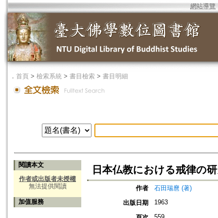
網站導覽
．
首頁
>
檢索系統
>
書目檢索
>
書目明細
閱讀本文
日本仏教における戒律の研
作者或出版者未授權
無法提供閱讀
作者
石田瑞麿 (著)
加值服務
1963
出版日期
559
頁次