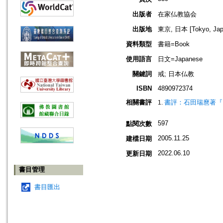
出版者
在家仏教協会
出版地
東京, 日本 [Tokyo, Jap
資料類型
書籍=Book
使用語言
日文=Japanese
關鍵詞
戒; 日本仏教
ISBN
4890972374
相關書評
書評：石田瑞麿著『
597
點閱次數
2005.11.25
建檔日期
2022.06.10
更新日期
書目管理
書目匯出