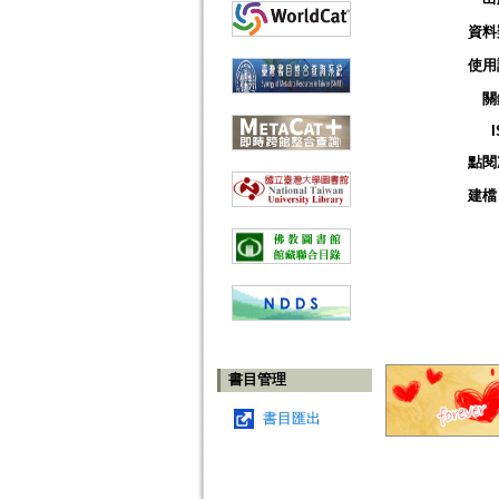
資料
使用
關
點閱
建檔
書目管理
書目匯出