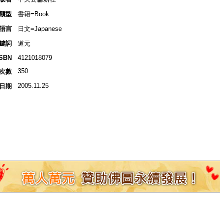
類型
書籍=Book
語言
日文=Japanese
鍵詞
道元
ISBN
4121018079
350
次數
2005.11.25
日期