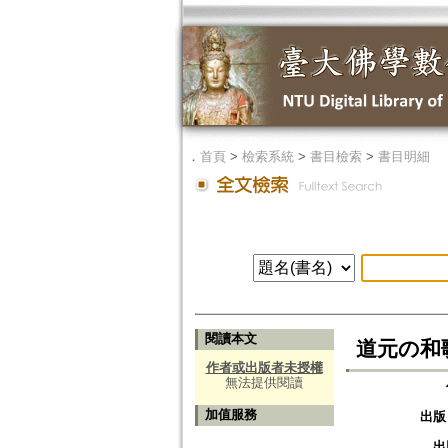
．
首頁
>
檢索系統
>
書目檢索
>
書目明細
閱讀本文
道元の和
作者或出版者未授權
無法提供閱讀
加值服務
出版
出