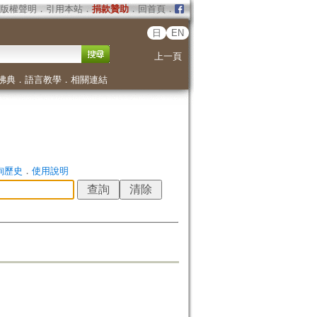
版權聲明
．
引用本站
．
捐款贊助
．
回首頁
．
日
EN
上一頁
佛典
．
語言教學
．
相關連結
詢歷史
．
使用說明