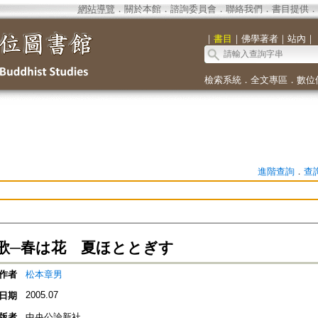
網站導覽
．
關於本館
．
諮詢委員會
．
聯絡我們
．
書目提供
．
｜
書目
｜
佛學著者
｜
站內
｜
檢索系統
．
全文專區
．
數位
進階查詢
．
查
歌─春は花 夏ほととぎす
作者
松本章男
2005.07
日期
版者
中央公論新社