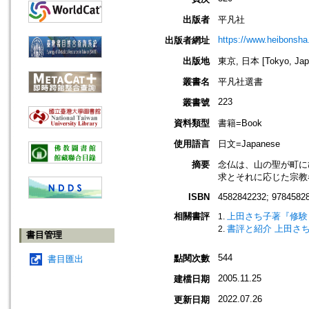
出版者
平凡社
https://www.heibonsha.
出版者網址
出版地
東京, 日本 [Tokyo, Jap
叢書名
平凡社選書
223
叢書號
資料類型
書籍=Book
使用語言
日文=Japanese
摘要
念仏は、山の聖が町に
求とそれに応じた宗教
ISBN
4582842232; 9784582
相關書評
上田さち子著『修験と
書評と紹介 上田さち
書目管理
544
點閱次數
書目匯出
2005.11.25
建檔日期
2022.07.26
更新日期