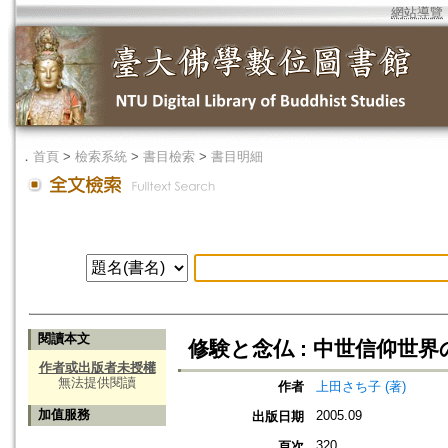
網站導覽
．
首頁
>
檢索系統
>
書目檢索
>
書目明細
閱讀本文
修験と念仏 : 中世信仰世界
作者或出版者未授權
無法提供閱讀
作者
上田さち子 (著)
加值服務
2005.09
出版日期
320
頁次