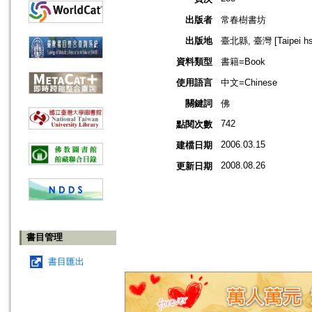
出版者
常春樹書坊
出版地
臺北縣, 臺灣 [Taipei hsi
資料類型
書籍=Book
使用語言
中文=Chinese
關鍵詞
佛
742
點閱次數
2006.03.15
建檔日期
2008.08.26
更新日期
書目管理
書目匯出