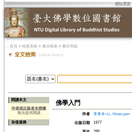
網站導覽
．
首頁
>
檢索系統
>
書目檢索
>
書目明細
閱讀本文
佛學入門
作者或出版者未授權
無法提供閱讀
作者
李孝本=Li, Hsiao-pen
加值服務
1977
出版日期
288
頁次