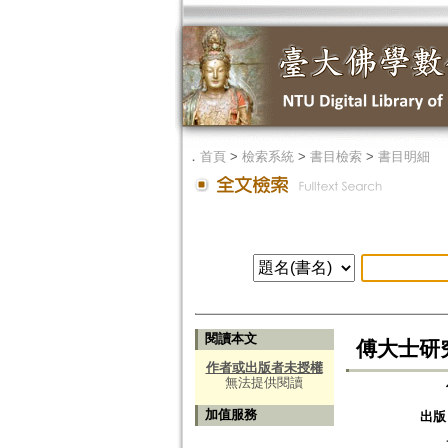
．
首頁
>
檢索系統
>
書目檢索
>
書目明細
閱讀本文
傅大士研
作者或出版者未授權
無法提供閱讀
加值服務
出版