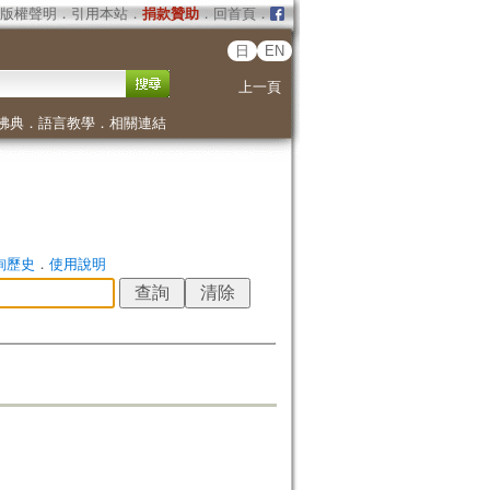
版權聲明
．
引用本站
．
捐款贊助
．
回首頁
．
日
EN
上一頁
佛典
．
語言教學
．
相關連結
詢歷史
．
使用說明