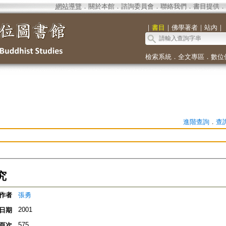
網站導覽
．
關於本館
．
諮詢委員會
．
聯絡我們
．
書目提供
．
｜
書目
｜
佛學著者
｜
站內
｜
檢索系統
．
全文專區
．
數位
進階查詢
．
查
究
作者
張勇
2001
日期
575
頁次