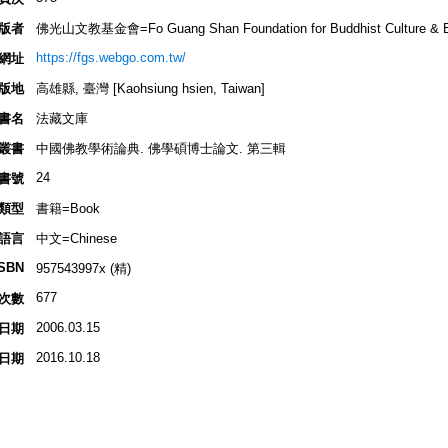
版者
佛光山文教基金會=Fo Guang Shan Foundation for Buddhist Culture & E
https://fgs.webgo.com.tw/
網址
版地
高雄縣, 臺灣 [Kaohsiung hsien, Taiwan]
書名
法藏文庫
叢書
中國佛教學術論典. 佛學碩博士論文. 第三輯
24
書號
類型
書籍=Book
語言
中文=Chinese
ISBN
957543997x (精)
677
次數
2006.03.15
日期
2016.10.18
日期