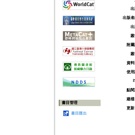
出
出版者
出
叢
附屬
叢
資料
使用
點閱
建檔
書目管理
更新
書目匯出